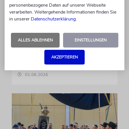
Jugendengagement mit
personenbezogene Daten auf unserer Webseite
verarbeiten. Weitergehende Informationen finden Sie
Beni-Bloch-Preis aus
in unserer
Datenschutzerklärung
.
»Wir ehren unser langjähriges
Vorstandsmitglied Benjamin Bloch sel.A. und
erinnern damit an seinen Einsatz für die
ALLES ABLEHNEN
EINSTELLUNGEN
jüdische Gemeinschaft«, sagt der
Vorstandvorsitzende der Gemeinde, Benjamin
AKZEPTIEREN
Graumann
01.06.2026