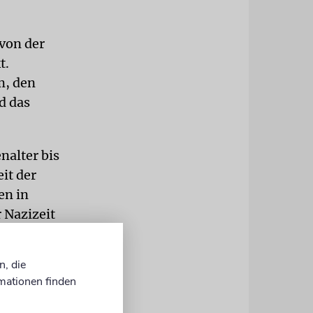
 von der
t.
m, den
d das
nalter bis
it der
en in
r Nazizeit
en, sondern
t 20 Jahren
n, die
mationen finden
jüdischen