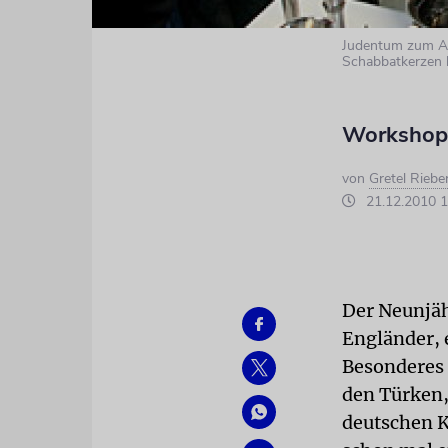
Judentum zum An
Schabbatkerzen 
Workshops
von
Gretel Riebe
21.12.2010 1
Der Neunjäh
Engländer, e
Besonderes 
den Türken,
deutschen K