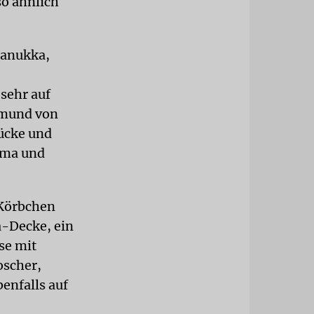
so ähnlich
hanukka,
sehr auf
nemund von
rücke und
ema und
 Körbchen
a-Decke, ein
se mit
oscher,
enfalls auf