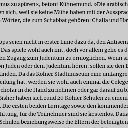
smus zu spüren«, betont Kühnemund. »Die arabis
en sich, weil sie keine Mühe haben mit der Ausspra
 Wörter, die zum Schabbat gehören: Challa und H
ps seien nicht in erster Linie dazu da, den Antise
Das spiele wohl auch mit, doch vor allem gehe es 
en Zugang zum Judentum zu ermöglichen. Wenn si
n Juden oder dem Judentum hören, sollen sie den Be
finden. Da das Kölner Stadtmuseum eine umfangre
eilung hat, werden sie wohl auch einmal die Geleg
Schofar in die Hand zu nehmen oder gar darauf zu b
Bisher haben sich rund 20 Kölner Schulen zu ein
 Die ersten beiden Lerntage sowie den kommenden
tiftung, für die Teilnehmer sind sie kostenlos. Dan
Schulen beziehungsweise die Eltern der beteiligten