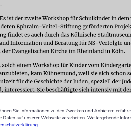
.
Es ist der zweite Workshop für Schulkinder in dem
deten Ephraim-Veitel-Stiftung geförderten Projek
ng findet es auch durch das Kölnische Stadtmuseu
nd Information und Beratung für NS-Verfolgte un
t der Evangelischen Kirche im Rheinland in Köln.
e, solch einen Workshop für Kinder vom Kindergarte
anzubieten, kam Kühnemund, weil sie sich schon se
lzeit für die Geschichte der Juden, speziell der Jud
 interessiert. Sie beschäftigte sich intensiv mit de
oa, beschloss dann aber, sich nicht nur mit den tot
enden Juden zu beschäftigen, was sie nun schon sei
können Sie Informationen zu den Zwecken und Anbietern erfahre
reibt.
Daten auf unserer Webseite verarbeiten. Weitergehende Infor
enschutzerklärung
.
de in der liberalen Gemeinde Köln und Besuche in 