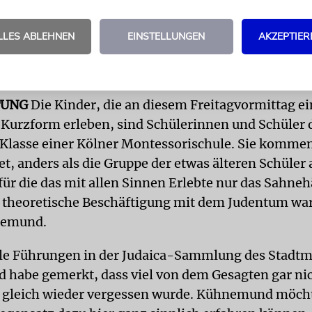
h Fachliteratur und viele Besuche in Israel drang 
 tiefer in den Stoff ein. Sie habe sich, wenn sie sic
LLES ABLEHNEN
EINSTELLUNGEN
AKZEPTIER
icher war bei der Vorbereitung des Projektes, Rat b
reunden geholt.
TUNG
Die Kinder, die an diesem Freitagvormittag e
 Kurzform erleben, sind Schülerinnen und Schüler d
 Klasse einer Kölner Montessorischule. Sie komme
et, anders als die Gruppe der etwas älteren Schüler
 für die das mit allen Sinnen Erlebte nur das Sahne
g theoretische Beschäftigung mit dem Judentum war
nemund.
ele Führungen in der Judaica-Sammlung des Stad
 habe gemerkt, dass viel von dem Gesagten gar nic
gleich wieder vergessen wurde. Kühnemund möchte