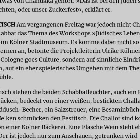
twas von Chanukka gehört: »Das ist bei den Juden 
hten, oder unser Zuckerfest«, erklärt er.
TISCH
Am vergangenen Freitag war jedoch nicht C
habbat das Thema des Workshops »Jüdisches Leben
im Kölner Stadtmuseum. Es komme dabei nicht so 
Lernen an, betonte die Projektleiterin Ulrike Küh
 Cologne goes Culture, sondern auf sinnliche Eind
, auf ein eher spielerisches Umgehen mit dem Th
ühle.
isch stehen die beiden Schabbatleuchter, auch ein
tücken, bedeckt von einer weißen, bestickten Chall
iddusch-Becher, ein Salzstreuer, eine Besaminbüch
elken schmücken den Festtisch. Die Challot sind k
n einer Kölner Bäckerei. Eine Flasche Wein steht eb
Der ist jedoch nur zum Anschauen, getrunken wird