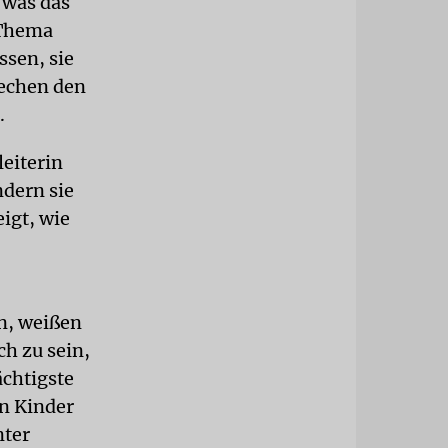
 was das
 Thema
ssen, sie
iechen den
.
leiterin
dern sie
igt, wie
en, weißen
ch zu sein,
ächtigste
en Kinder
nter