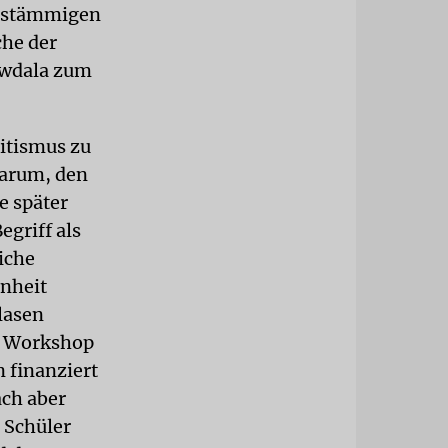
chstämmigen
che der
awdala zum
mitismus zu
darum, den
e später
griff als
iche
enheit
lasen
em Workshop
 finanziert
ach aber
 Schüler