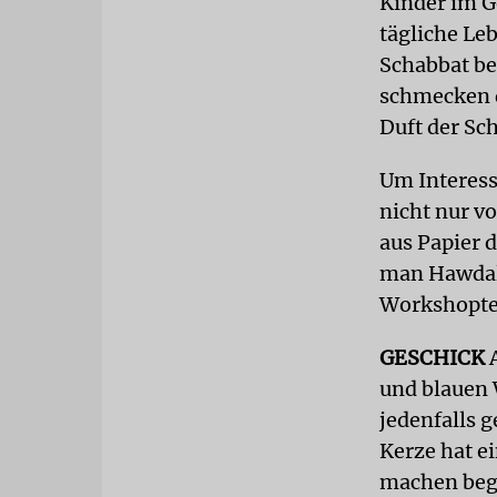
Kinder im G
tägliche Le
Schabbat be
schmecken d
Duft der Sc
Um Interess
nicht nur v
aus Papier 
man Hawdal
Workshopte
GESCHICK
A
und blauen W
jedenfalls g
Kerze hat e
machen bege