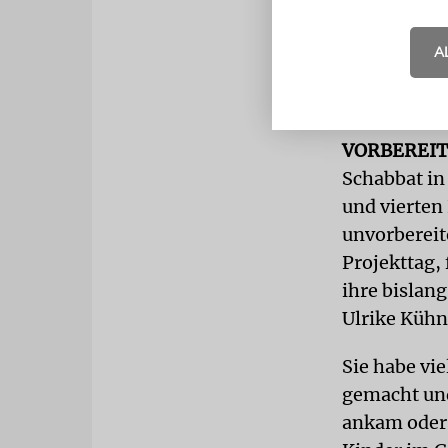
Museen, durc
Historikerin
A
nicht ganz s
jüdischen F
VORBEREI
Schabbat in
und vierten
unvorbereit
Projekttag,
ihre bislan
Ulrike Küh
Sie habe vi
gemacht und
ankam oder 