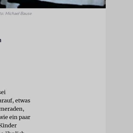
to: Michael Bause
n
sei
arauf, etwas
ameraden,
wie ein paar
 Kinder