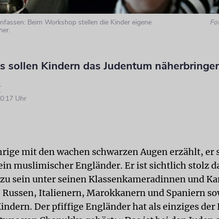
fassen: Beim Workshop stellen die Kinder eigene
Fo
her.
 sollen Kindern das Judentum näherbringe
r
0:17 Uhr
rige mit den wachen schwarzen Augen erzählt, er 
in muslimischer Engländer. Er ist sichtlich stolz d
zu sein unter seinen Klassenkameradinnen und K
 Russen, Italienern, Marokkanern und Spaniern so
indern. Der pfiffige Engländer hat als einziges der