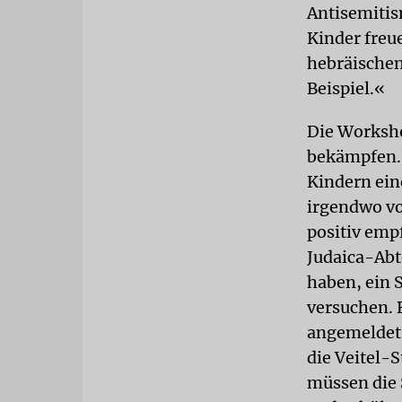
Antisemiti
Kinder freu
hebräischen
Beispiel.«
Die Worksho
bekämpfen. 
Kindern ein
irgendwo vo
positiv emp
Judaica-Abt
haben, ein 
versuchen. 
angemeldet.
die Veitel-S
müssen die 