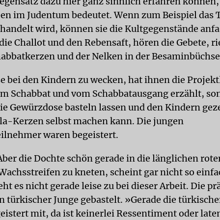
egensatz dazu hier ganz sinnlich erfahren können,
ben im Judentum bedeutet. Wenn zum Beispiel das
handelt wird, können sie die Kultgegenstände anfa
ie Challot und den Rebensaft, hören die Gebete, r
habbatkerzen und der Nelken in der Besaminbüchse
e bei den Kindern zu wecken, hat ihnen die Projekt
om Schabbat und vom Schabbatausgang erzählt, son
die Gewürzdose basteln lassen und den Kindern geze
a-Kerzen selbst machen kann. Die jungen
ilnehmer waren begeistert.
ber die Dochte schön gerade in die länglichen rot
achsstreifen zu kneten, scheint gar nicht so einfa
eht es nicht gerade leise zu bei dieser Arbeit. Die pr
in türkischer Junge gebastelt. »Gerade die türkisch
istert mit, da ist keinerlei Ressentiment oder late