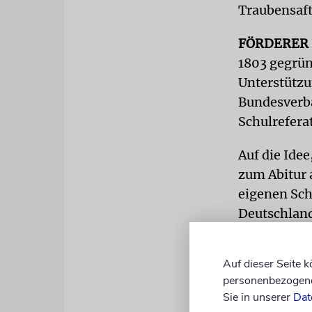
Traubensaft
FÖRDERER
1803 gegrün
Unterstützu
Bundesverba
Schulrefera
Auf die Ide
zum Abitur 
eigenen Schu
Deutschland,
und der Sch
mit den leb
Auf dieser Seite 
intensiv bet
personenbezogene 
Sie in unserer
Dat
Durch Freun