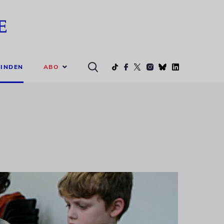
ABO
INDEN