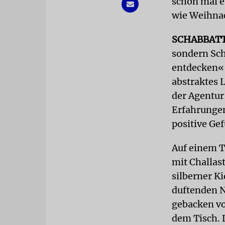
schon mal e
wie Weihnac
SCHABBAT
sondern Sc
entdecken« 
abstraktes 
der Agentur
Erfahrungen
positive Gef
Auf einem T
mit Challas
silberner K
duftenden N
gebacken vo
dem Tisch. 