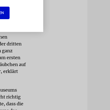
die gelernte
h einmal
EN
ei ihren
inen
er dritten
n ganz
 am ersten
häubchen auf
, erklärt
tmuseums
ht richtig
, dass die