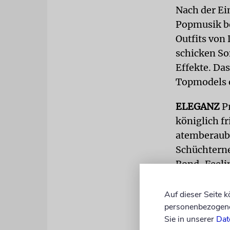
Nach der Ei
Popmusik be
Outfits von
schicken So
Effekte. Da
Topmodels e
ELEGANZ
Pr
königlich fr
atemberaube
Schüchterne
Bond-Feelin
Abendrobe (
Auf dieser Seite 
Die eine ode
personenbezogene 
spontanen S
Sie in unserer
Dat