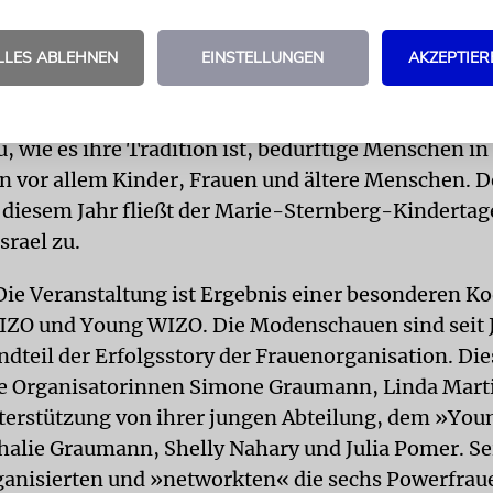
 Pure Lebensfreude bei den Frauen. Und unter den
präsident Dieter Graumann, den man kräftig applau
LLES ABLEHNEN
EINSTELLUNGEN
AKZEPTIER
ower diente natürlich nicht ausschließlich der Leb
t aktive zionistische Frauenorganisation unterstütz
 wie es ihre Tradition ist, bedürftige Menschen in 
n vor allem Kinder, Frauen und ältere Menschen. D
 diesem Jahr fließt der Marie-Sternberg-Kindertage
srael zu.
ie Veranstaltung ist Ergebnis einer besonderen K
IZO und Young WIZO. Die Modenschauen sind seit 
ndteil der Erfolgsstory der Frauenorganisation. Die
e Organisatorinnen Simone Graumann, Linda Marti
erstützung von ihrer jungen Abteilung, dem »Yo
alie Graumann, Shelly Nahary und Julia Pomer. S
ganisierten und »networkten« die sechs Powerfrau