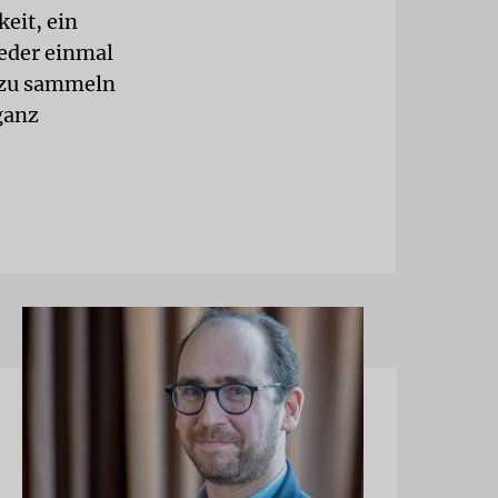
eit, ein
eder einmal
n zu sammeln
ganz