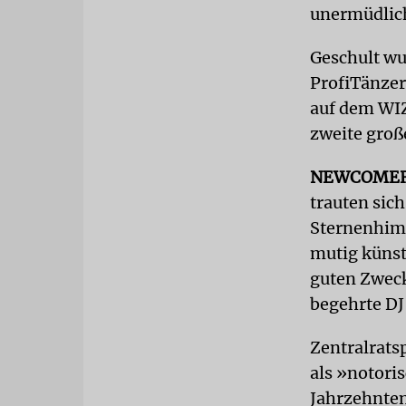
unermüdlich
Geschult wu
ProfiTänzer
auf dem WI
zweite groß
NEWCOME
trauten sic
Sternenhimm
mutig künst
guten Zweck
begehrte DJ
Zentralrats
als »notori
Jahrzehnten