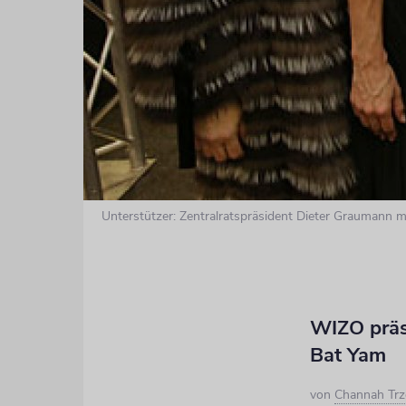
Unterstützer: Zentralratspräsident Dieter Graumann mi
WIZO präs
Bat Yam
von
Channah Trz