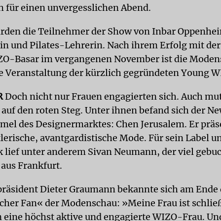
 für einen unvergesslichen Abend.
rden die Teilnehmer der Show von Inbar Oppenhei
in und Pilates-Lehrerin. Nach ihrem Erfolg mit der
ZO-Basar im vergangenen November ist die Moden
e Veranstaltung der kürzlich gegründeten Young W
R
Doch nicht nur Frauen engagierten sich. Auch m
h auf den roten Steg. Unter ihnen befand sich der 
el des Designermarktes: Chen Jerusalem. Er präs
lerische, avantgardistische Mode. Für sein Label u
 lief unter anderem Sivan Neumann, der viel gebu
 aus Frankfurt.
präsident Dieter Graumann bekannte sich am Ende
scher Fan« der Modenschau: »Meine Frau ist schließ
 eine höchst aktive und engagierte WIZO-Frau. Un