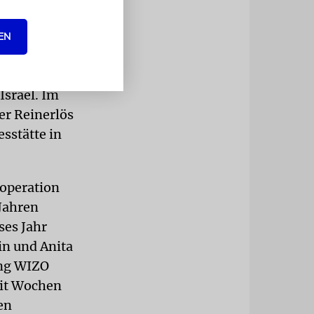
 Gästen
dieren sah.
EN
ensfreude.
te mit der
Israel. Im
er Reinerlös
sstätte in
ooperation
Jahren
ses Jahr
n und Anita
ung WIZO
eit Wochen
en