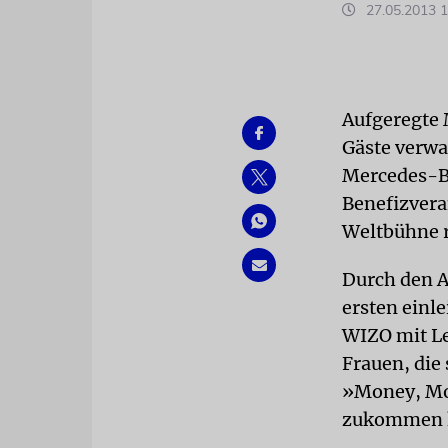
27.05.2013 1
Aufgeregte M
Gäste verw
Mercedes-Be
Benefizvera
Weltbühne r
Durch den A
ersten einl
WIZO mit Le
Frauen, die
»Money, Mo
zukommen k