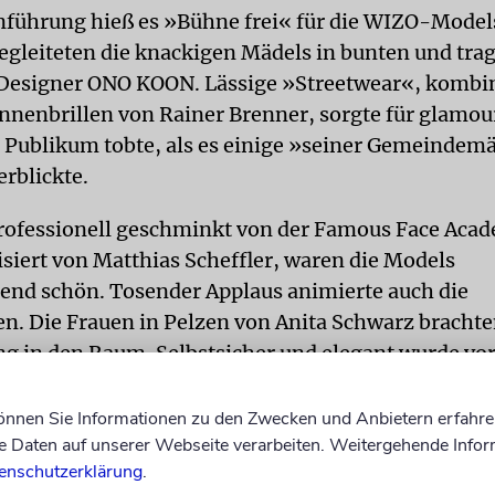
nführung hieß es »Bühne frei« für die WIZO-Model
gleiteten die knackigen Mädels in bunten und tra
 Designer ONO KOON. Lässige »Streetwear«, kombin
nnenbrillen von Rainer Brenner, sorgte für glamou
s Publikum tobte, als es einige »seiner Gemeindem
rblickte.
ofessionell geschminkt von der Famous Face Aca
isiert von Matthias Scheffler, waren die Models
nd schön. Tosender Applaus animierte auch die
n. Die Frauen in Pelzen von Anita Schwarz bracht
g in den Raum. Selbstsicher und elegant wurde vor
Carry Allen by Ella Singh) von den WIZO-Damen pr
können Sie Informationen zu den Zwecken und Anbietern erfahre
r andere fühlte sich so wohl auf der Bühne, dass es
Daten auf unserer Webseite verarbeiten. Weitergehende Infor
tarauftritten kam, die das Publikum kreischend a
enschutzerklärung
.