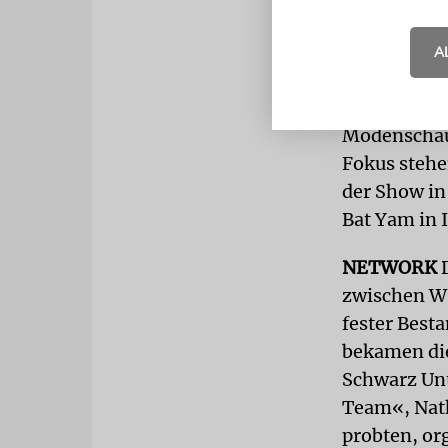
Raum bebte.
Zentralrats
A
Die Frauenp
Die weltwei
Modenschau,
Fokus stehe
der Show in
Bat Yam in I
NETWORK
D
zwischen W
fester Besta
bekamen di
Schwarz Unt
Team«, Nath
probten, or