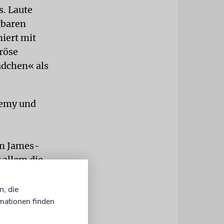
s. Laute
gbaren
iert mit
röse
ädchen« als
demy und
en James-
 allem die
äsentiert.
n, die
 zu
mationen finden
ufnahm. Der