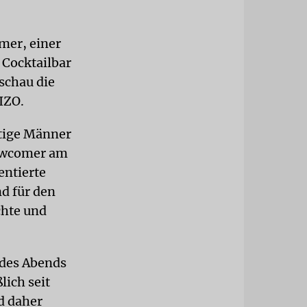
mer, einer
 Cocktailbar
schau die
IZO.
utige Männer
Newcomer am
entierte
nd für den
chte und
 des Abends
lich seit
d daher