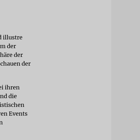
 illustre
om der
häre der
schauen der
i ihren
nd die
istischen
ren Events
n