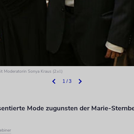
t Moderatorin Sonya Kraus (2.v.l.)
1 / 3
entierte Mode zugunsten der Marie-Sternbe
ebiner