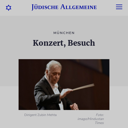
MÜNCHEN
Konzert, Besuch
Dirigent Zubin Mehta
Foto:
imago/Hindustan
Times