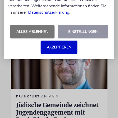
jüdisches Leben beschlossen, um die jüdische
verarbeiten. Weitergehende Informationen finden Sie
Gemeinschaft zu fördern und zu schützen
in unserer
Datenschutzerklärung
.
17.06.2026
ALLES ABLEHNEN
EINSTELLUNGEN
AKZEPTIEREN
FRANKFURT AM MAIN
Jüdische Gemeinde zeichnet
Jugendengagement mit