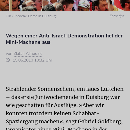
Für »Frieden«: Demo in Duisburg
Foto: dpa
Wegen einer Anti-Israel-Demonstration fiel der
Mini-Machane aus
von
Zlatan Alihodzic
15.06.2010 10:32 Uhr
Strahlender Sonnenschein, ein laues Lüftchen
– das erste Juniwochenende in Duisburg war
wie geschaffen für Ausflüge. »Aber wir
konnten trotzdem keinen Schabbat-
Spaziergang machen«, sagt Gabriel Goldberg,
Organisator eines Mini-Machane in der