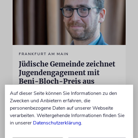
FRANKFURT AM MAIN
Jüdische Gemeinde zeichnet
Jugendengagement mit
Beni-Bloch-Preis aus
»Wir ehren unser langjähriges
Auf dieser Seite können Sie Informationen zu den
Vorstandsmitglied Benjamin Bloch sel.A. und
Zwecken und Anbietern erfahren, die
erinnern damit an seinen Einsatz für die
personenbezogene Daten auf unserer Webseite
jüdische Gemeinschaft«, sagt der
verarbeiten. Weitergehende Informationen finden Sie
Vorstandvorsitzende der Gemeinde, Benjamin
in unserer
Datenschutzerklärung
.
Graumann