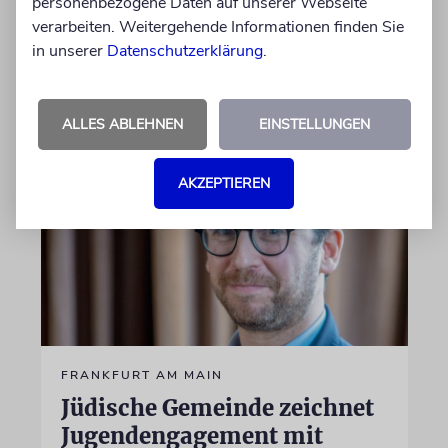
personenbezogene Daten auf unserer Webseite
jüdisches Leben beschlossen, um die jüdische
verarbeiten. Weitergehende Informationen finden Sie
Gemeinschaft zu fördern und zu schützen
in unserer
Datenschutzerklärung
.
17.06.2026
ALLES ABLEHNEN
EINSTELLUNGEN
AKZEPTIEREN
FRANKFURT AM MAIN
Jüdische Gemeinde zeichnet
Jugendengagement mit