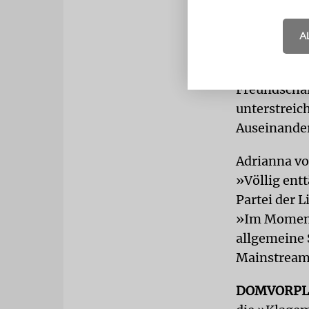
ihrer Famil
israelische 
A
den nächste
Politikwiss
Freundschaf
unterstreic
Auseinander
Adrianna vo
»Völlig ent
Partei der L
»Im Moment 
allgemeine 
Mainstream
DOMVORPL