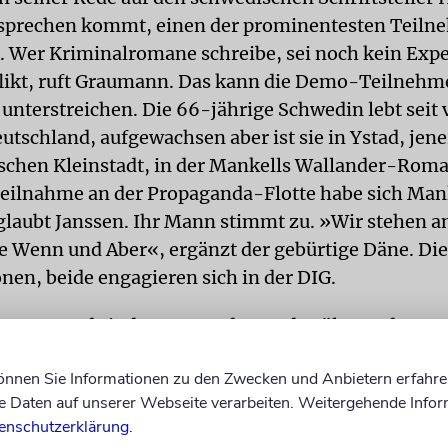
sprechen kommt, einen der prominentesten Teiln
. Wer Kriminalromane schreibe, sei noch kein Expe
ikt, ruft Graumann. Das kann die Demo-Teilnehm
 unterstreichen. Die 66-jährige Schwedin lebt seit 
utschland, aufgewachsen aber ist sie in Ystad, jene
chen Kleinstadt, in der Mankells Wallander-Roma
Teilnahme an der Propaganda-Flotte habe sich Man
glaubt Janssen. Ihr Mann stimmt zu. »Wir stehen an
ne Wenn und Aber«, ergänzt der gebürtige Däne. Di
en, beide engagieren sich in der DIG.
 anwesend sind Vertreter der Stadt Köln, weder
ister Roters noch einer der vier Stellvertreter hät
können Sie Informationen zu den Zwecken und Anbietern erfahre
tellt Micky Fuhrmann mit Bedauern fest. Die ehre
Daten auf unserer Webseite verarbeiten. Weitergehende Infor
in der Synagogen-Gemeinde Köln hat die Demo initi
enschutzerklärung
.
aktiv zu werden, fiel schon am Abend des 31. Mai, al