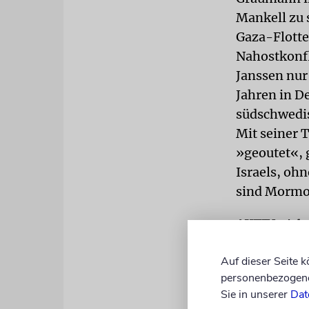
Mankell zu 
Gaza-Flotte
Nahostkonfl
Janssen nur
Jahren in De
südschwedis
Mit seiner 
»geoutet«, 
Israels, oh
sind Mormon
AKTIV
Nicht
Oberbürgerme
Auf dieser Seite 
gefunden, s
personenbezogene 
Mitarbeiter
Sie in unserer
Dat
Entschluss, 