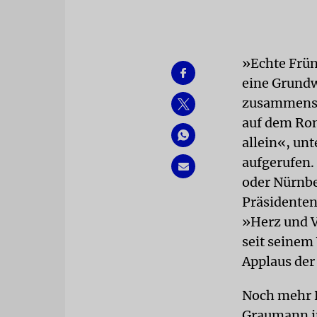
»Echte Frün
eine Grundw
zusammenst
auf dem Ron
allein«, un
aufgerufen.
oder Nürnbe
Präsidenten 
»Herz und V
seit seinem 
Applaus der
Noch mehr B
Graumann in