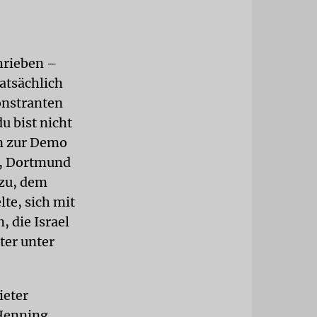
hrieben –
atsächlich
nstranten
u bist nicht
n zur Demo
t, Dortmund
 zu, dem
lte, sich mit
 die Israel
ter unter
ieter
 Henning