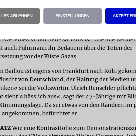
ie vor dem Fernseher saß und die ersten Berichte üb
Aktion gegen die Gaza-Flottille sah. »Da war mir kl
LLES ABLEHNEN
EINSTELLUNGEN
AKZEPTIER
n Tagen in den Medien losbrechen würde«, erzählt
enschaftlerin, die auch Vorsitzende des türkisch-j
tsvereines »Ülkümen-Sarfati« ist. Wie alle Redner
ht auch Fuhrmann ihr Bedauern über die Toten der
setzung vor der Küste Gazas.
n Baillou ist eigens von Frankfurt nach Köln gek
täuscht von Deutschland, der Haltung der Medien u
inken« sei die Volkswirtin. Ulrich Renschler pflichte
sieht’s hässlich aus«, sagt der 47-Jährige mit Blic
Stimmungslage. Da sei etwas von den Rändern im p
 angekommen, befürchtet er.
ATZ
Wie eine Kontrastfolie zum Demonstrationszu