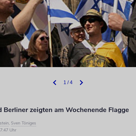
1 / 4
d Berliner zeigten am Wochenende Flagge
stein
,
Sven Töniges
7:47 Uhr