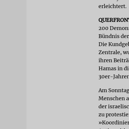
erleichtert.
QUERFRON
200 Demons
Bündnis der
Die Kundgeb
Zentrale, w
ihren Beitr
Hamas in di
30er-Jahren
Am Sonntag 
Menschen au
der israelis
zu protesti
»Koordinier