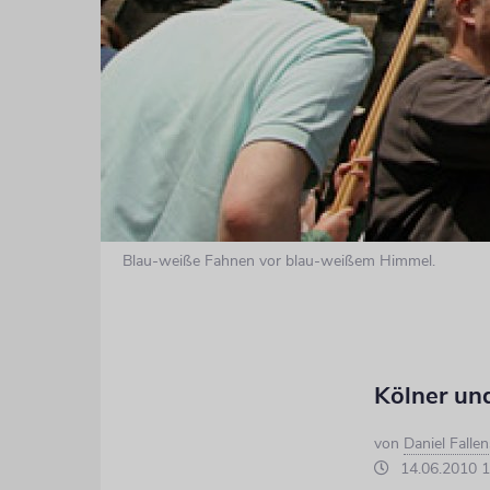
Blau-weiße Fahnen vor blau-weißem Himmel.
Kölner un
von
Daniel Fallen
14.06.2010 1