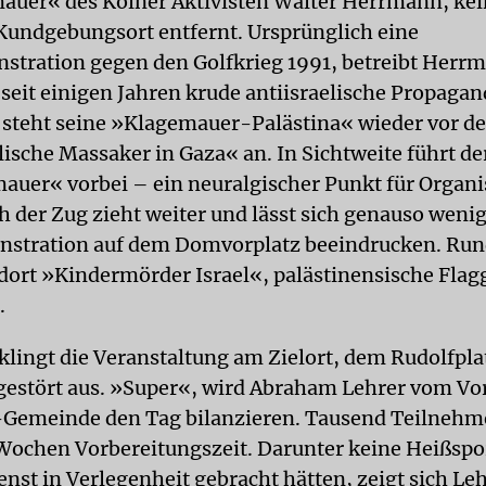
auer« des Kölner Aktivisten Walter Herrmann, kei
undgebungsort entfernt. Ursprünglich eine
tration gegen den Golfkrieg 1991, betreibt Herr
 seit einigen Jahren krude antiisraelische Propagan
 steht seine »Klagemauer-Palästina« wieder vor 
elische Massaker in Gaza« an. In Sichtweite führt d
auer« vorbei – ein neuralgischer Punkt für Organ
h der Zug zieht weiter und lässt sich genauso weni
stration auf dem Domvorplatz beeindrucken. Run
dort »Kindermörder Israel«, palästinensische Fla
.
klingt die Veranstaltung am Zielort, dem Rudolfpla
estört aus. »Super«, wird Abraham Lehrer vom Vo
Gemeinde den Tag bilanzieren. Tausend Teilnehm
Wochen Vorbereitungszeit. Darunter keine Heißspo
nst in Verlegenheit gebracht hätten, zeigt sich Le