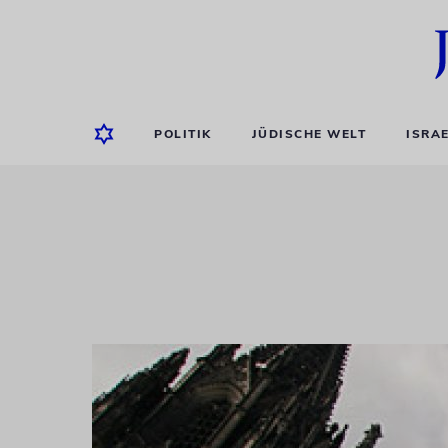
POLITIK
JÜDISCHE WELT
ISRA