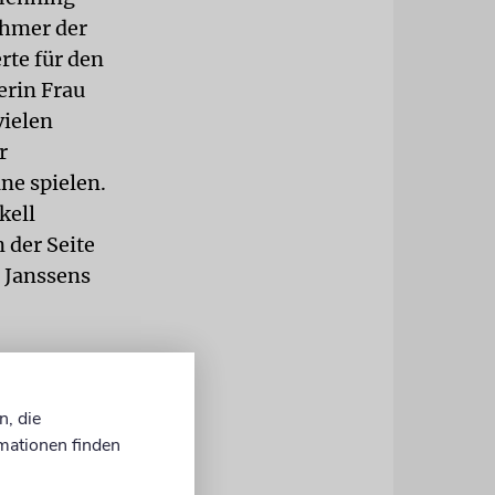
ehmer der
rte für den
erin Frau
vielen
r
ne spielen.
kell
 der Seite
e Janssens
ten Zeit
n, die
namtliche
mationen finden
iert. Der
s sie mit