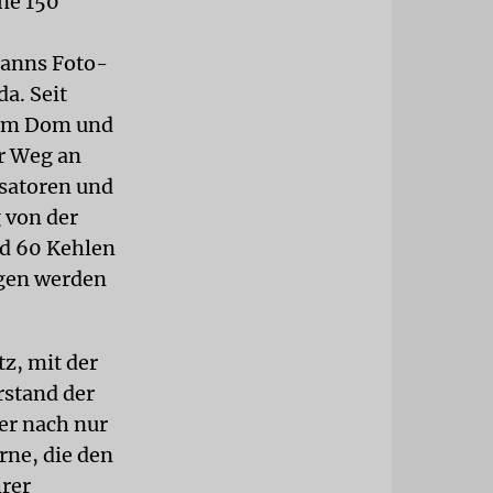
ne 150
manns Foto-
da. Seit
dem Dom und
er Weg an
isatoren und
g von der
d 60 Kehlen
ggen werden
tz, mit der
rstand der
er nach nur
rne, die den
hrer