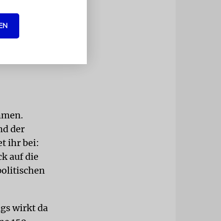
er die
ar, was da in
EN
 die
üdischen
ommen.
nd der
t ihr bei:
k auf die
olitischen
gs wirkt da