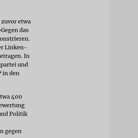
 zuvor etwa
»Gegen das
onstrieren.
er Linken-
etragen. In
spartei und
 in den
etwa 400
Bewertung
und Politik
en gegen