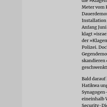
die »Klagem
Meter vom K
Dauerdemons
Installation
Anfang Juni
klagt »isra
der »Klagem
Polizei. Doc
Gegendemon
skandieren 
geschwenkt
Bald darauf 
Hatikwa ung
Synagogen-
eineinhalb 
Security-Die