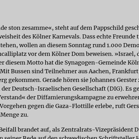
de ston zesamme«, steht auf dem Pappschild gesc
eisheit des Kölner Karnevals. Dass echte Freunde t
ehen, wollen an diesem Sonntag rund 1.000 Demo
calliplatz vor dem Kölner Dom beweisen. »Israel, d
ter diesem Motto hat die Synagogen-Gemeinde Köl
 Mit Bussen sind Teilnehmer aus Aachen, Frankfur
rg gekommen. Gerade hören sie Johannes Gerster
der Deutsch-Israelischen Gesellschaft (DIG). Es ge
erstand« der Diffamierungskampagne zu erwehren,
Vorgehen gegen die Gaza-Flottille erlebe, ruft Gers
 Menge zu.
eifall brandet auf, als Zentralrats-Vizepräsident D
 seiner Rede auf den schwedischen Schriftsteller