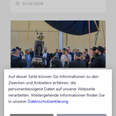
01.06.2026
FEST
Auf dieser Seite können Sie Informationen zu den
Zwecken und Anbietern erfahren, die
Magdeburger Synagogen-
personenbezogene Daten auf unserer Webseite
Gemeinde hat neue Torarolle
verarbeiten. Weitergehende Informationen finden Sie
eingeweiht
in unserer
Datenschutzerklärung
.
Mit dem Fest der Toravollendung konnte die
neue Torarolle der Magdeburger Synagogen-