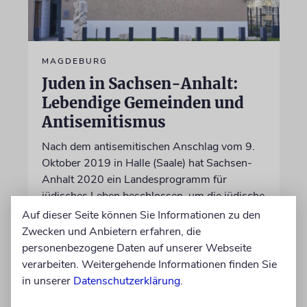
MAGDEBURG
Juden in Sachsen-Anhalt:
Lebendige Gemeinden und
Antisemitismus
Nach dem antisemitischen Anschlag vom 9.
Oktober 2019 in Halle (Saale) hat Sachsen-
Anhalt 2020 ein Landesprogramm für
jüdisches Leben beschlossen, um die jüdische
Gemeinschaft zu fördern und zu schützen
Auf dieser Seite können Sie Informationen zu den
Zwecken und Anbietern erfahren, die
personenbezogene Daten auf unserer Webseite
17.06.2026
verarbeiten. Weitergehende Informationen finden Sie
in unserer
Datenschutzerklärung
.