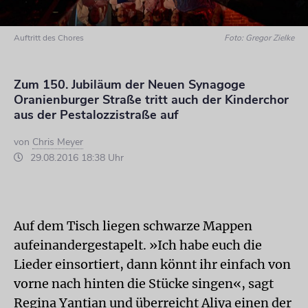
Auftritt des Chores
Foto: Gregor Zielke
Zum 150. Jubiläum der Neuen Synagoge
Oranienburger Straße tritt auch der Kinderchor
aus der Pestalozzistraße auf
von
Chris Meyer
29.08.2016 18:38 Uhr
Auf dem Tisch liegen schwarze Mappen
aufeinandergestapelt. »Ich habe euch die
Lieder einsortiert, dann könnt ihr einfach von
vorne nach hinten die Stücke singen«, sagt
Regina Yantian und überreicht Aliya einen der