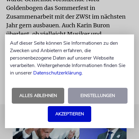
Goldenbogen das Sommerfest in
Zusammenarbeit mit der ZWSt im nächsten
Jahr gern ausbauen. Auch Karin Buron
überlegt, ob vielleicht Musiker und
Theaterschaffende engagiert werden sollten.
Auf dieser Seite können Sie Informationen zu den
Zwecken und Anbietern erfahren, die
Dennoch weiß sie: »Je mehr Gäste kommen,
personenbezogene Daten auf unserer Webseite
umso mehr Helfer brauchen wir und Kosten
verarbeiten. Weitergehende Informationen finden Sie
entstehen natürlich auch.«
in unserer
Datenschutzerklärung
.
ALLES ABLEHNEN
EINSTELLUNGEN
AKZEPTIEREN