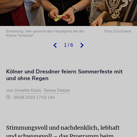
Erwartung: Wer gewinnt den Hauptpreis bei der
Foto: Eva Ermert
Kölner Tombola?
1 / 6
Kölner und Dresdner feiern Sommerfeste mit
und ohne Regen
von
Annette Kanis
,
Teresa Stelzer
09.08.2010 17:01 Uhr
Stimmungsvoll und nachdenklich, lebhaft
und schwungvoll – das Programm beim