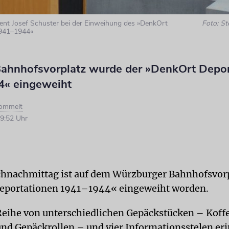
dent Josef Schuster bei der Einweihung des »DenkOrt
Foto: S
1941–1944«
ahnhofsvorplatz wurde der »DenkOrt Depor
« eingeweiht
Römmelt
9:52 Uhr
hnachmittag ist auf dem Würzburger Bahnhofsvorp
eportationen 1941–1944« eingeweiht worden.
Reihe von unterschiedlichen Gepäckstücken – Koffe
nd Gepäckrollen – und vier Informationsstelen eri