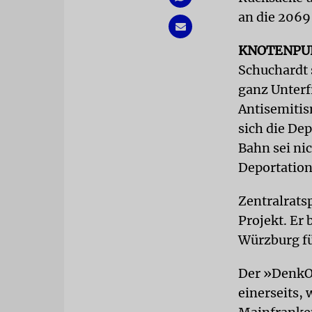
an die 2069
KNOTENPU
Schuchardt 
ganz Unterf
Antisemitis
sich die Dep
Bahn sei ni
Deportation
Zentralrats
Projekt. Er 
Würzburg fü
Der »DenkOr
einerseits, 