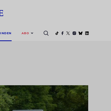
ABO
INDEN