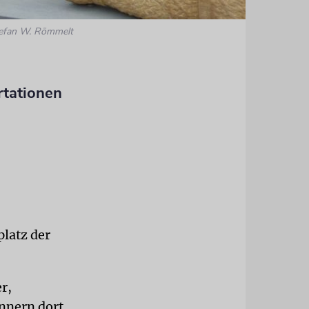
tefan W. Römmelt
tationen
latz der
r,
nnern dort