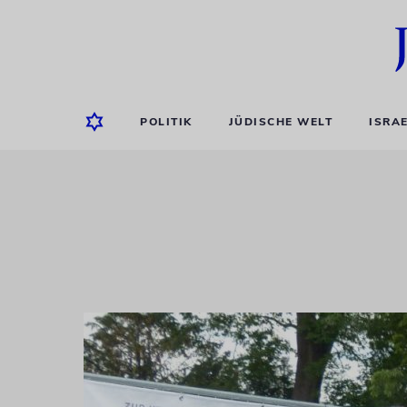
POLITIK
JÜDISCHE WELT
ISRA