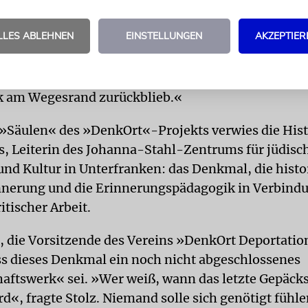
IE
»Die Weitergabe der Erinnerung, des Wissens ü
chulden wir daher regelrecht unserer Demokratie«,
LLES ABLEHNEN
EINSTELLUNGEN
AKZEPTIER
räsident. Die Juden sähen dies gar als persönliche
ng: »Wir schulden es unseren ermordeten Großelte
 die nicht zurückgekommen sind, von denen nur e
k am Wegesrand zurückblieb.«
i »Säulen« des »DenkOrt«-Projekts verwies die Hist
s, Leiterin des Johanna-Stahl-Zentrums für jüdisc
und Kultur in Unterfranken: das Denkmal, die histo
nerung und die Erinnerungspädagogik in Verbind
tischer Arbeit.
z, die Vorsitzende des Vereins »DenkOrt Deportati
ss dieses Denkmal ein noch nicht abgeschlossenes
ftswerk« sei. »Wer weiß, wann das letzte Gepäck
d«, fragte Stolz. Niemand solle sich genötigt fühle