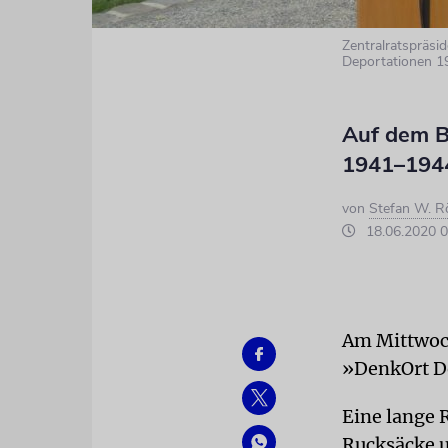
Zentralratspräsi
Deportationen 
Auf dem B
1941–1944
von
Stefan W. 
18.06.2020 0
Am Mittwoc
»DenkOrt D
Eine lange 
Rucksäcke u