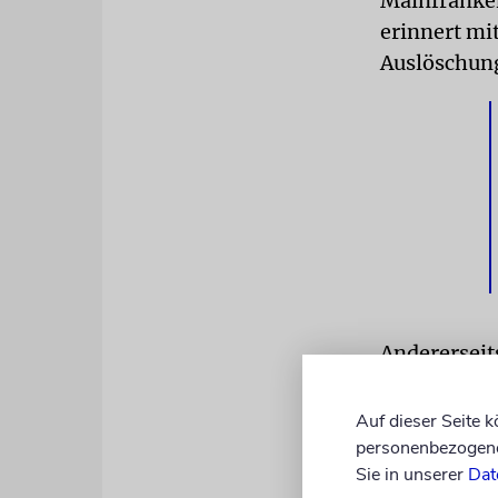
Mainfranken
erinnert mi
Auslöschung
Andererseit
zahlreichen
symbolisiere
Auf dieser Seite 
gewesen sei
personenbezogene 
Sie in unserer
Dat