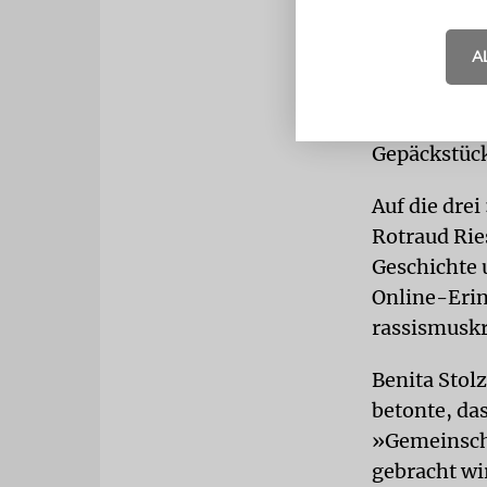
DEMOKRAT
Holocaust s
A
Zentralratsp
Verpflichtu
Verwandten,
Gepäckstüc
Auf die dre
Rotraud Rie
Geschichte 
Online-Erin
rassismuskri
Benita Stol
betonte, da
»Gemeinscha
gebracht wir