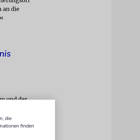
nnerungsort
 an die
.«
nis
rm und der
gnis
n, die
mationen finden