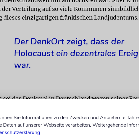
 deutschlandweit mit am höchsten war. »Der Eri
t der Verteilung auf so viele Kommunen sinnbildlich
 dieses einzigartigen fränkischen Landjudentums
Der DenkOrt zeigt, dass der
Holocaust ein dezentrales Ereig
war.
s sei das Denkmal in Deutschland wegen seiner Fo
, auch jugendlichen Projektbeteiligten singulär. Es
 sehr gut, dass der Holocaust ein dezentrales Erei
können Sie Informationen zu den Zwecken und Anbietern erfahre
.
Daten auf unserer Webseite verarbeiten. Weitergehende Infor
enschutzerklärung
.