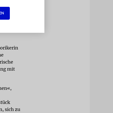
ber den
 sagte der
EN
rn, unseren
in
orikerin
he
rische
ung mit
onen«,
stück
n, sich zu