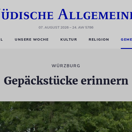
07. AUGUST 2026
– 24. AW 5786
EL
UNSERE WOCHE
KULTUR
RELIGION
GEME
WÜRZBURG
Gepäckstücke erinnern