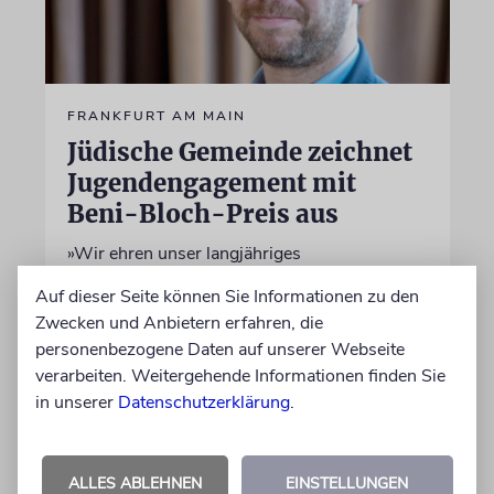
FRANKFURT AM MAIN
Jüdische Gemeinde zeichnet
Jugendengagement mit
Beni-Bloch-Preis aus
»Wir ehren unser langjähriges
Vorstandsmitglied Benjamin Bloch sel.A. und
Auf dieser Seite können Sie Informationen zu den
erinnern damit an seinen Einsatz für die
Zwecken und Anbietern erfahren, die
jüdische Gemeinschaft«, sagt der
personenbezogene Daten auf unserer Webseite
Vorstandvorsitzende der Gemeinde, Benjamin
verarbeiten. Weitergehende Informationen finden Sie
Graumann
in unserer
Datenschutzerklärung
.
01.06.2026
ALLES ABLEHNEN
EINSTELLUNGEN