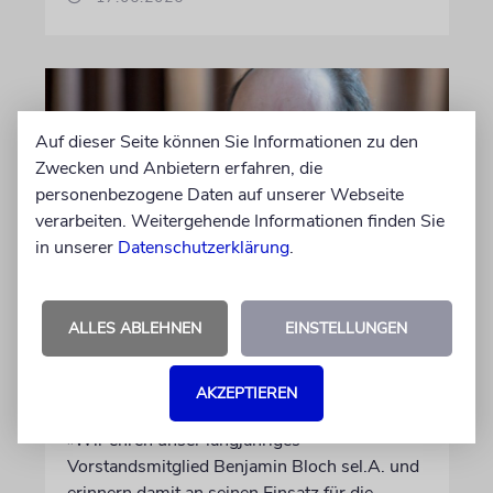
Auf dieser Seite können Sie Informationen zu den
Zwecken und Anbietern erfahren, die
personenbezogene Daten auf unserer Webseite
verarbeiten. Weitergehende Informationen finden Sie
in unserer
Datenschutzerklärung
.
FRANKFURT AM MAIN
ALLES ABLEHNEN
EINSTELLUNGEN
Jüdische Gemeinde zeichnet
Jugendengagement mit
AKZEPTIEREN
Beni-Bloch-Preis aus
»Wir ehren unser langjähriges
Vorstandsmitglied Benjamin Bloch sel.A. und
erinnern damit an seinen Einsatz für die