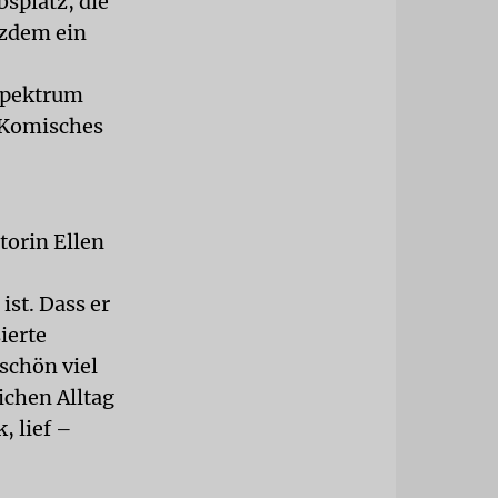
splatz, die
tzdem ein
 Spektrum
 Komisches
orin Ellen
ist. Dass er
ierte
schön viel
ichen Alltag
, lief –