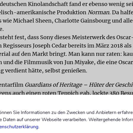
 deutschen Kinolandschaft fand er ebenso wenig se
aelisch-amerikanische Produktion
Norman
. Da half
s wie Michael Sheen, Charlotte Gainsbourg und all
e.
steht fest, dass Sony dieses Meisterwerk des Oscar
 Regisseurs Joseph Cedar bereits im März 2018 al
ial auf den Markt bringt. Man kann nur raten: kau
 und die Filmmusik von Jun Miyake, die eine Osca
 verdient hätte, selbst genießen.
ntarfilm
Guardians of Heritage – Hüter der Geschi
gens auch einen roten Teppich gab, lockte 380 Bes
dden Jews of Ethiopia
»nur« 61. Erfolgreich waren b
likum informierten und berührten. Etwas unterschei
können Sie Informationen zu den Zwecken und Anbietern erfahre
ungen des IKG-Kulturzentrums von Kinobesuchen: 
Daten auf unserer Webseite verarbeiten. Weitergehende Infor
botene andernorts kaum zu sehen ist. Jeder Abend 
enschutzerklärung
.