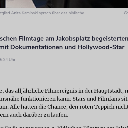
glied Anita Kaminski sprach über das biblische
Fo
ischen Filmtage am Jakobsplatz begeisterte
mit Dokumentationen und Hollywood-Star
6:24 Uhr
e, das alljährliche Filmereignis in der Hauptstadt, 
msnähe funktionieren kann: Stars und Filmfans si
um. Alle hatten die Chance, den roten Teppich nich
ern auch darüber zu laufen.