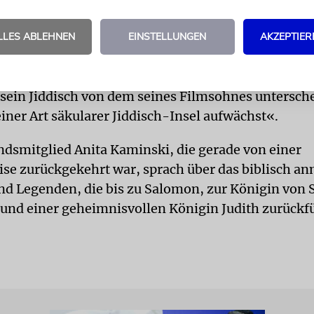
ten. So diskutierte etwa der Filmemacher Emanuel 
Protagonisten Charlotte Knobloch und Christian Ud
LLES ABLEHNEN
EINSTELLUNGEN
AKZEPTIER
INSEL
Die Jiddisch-Expertin Evita Wiecki erläuterte
em Hof der sogenannten Skverer Chassidim« ange
sein Jiddisch von dem seines Filmsohnes unterschei
einer Art säkularer Jiddisch-Insel aufwächst«.
dsmitglied Anita Kaminski, die gerade von einer
ise zurückgekehrt war, sprach über das biblisch a
nd Legenden, die bis zu Salomon, zur Königin von 
und einer geheimnisvollen Königin Judith zurückf