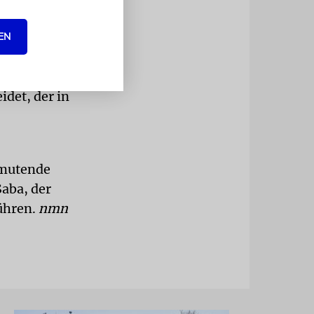
Rotstein
e.
EN
, dass
hört und
det, der in
nmutende
Saba, der
ühren.
nmn