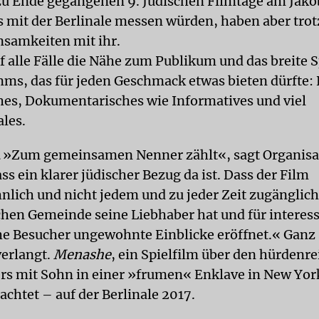
zu Ende gegangenen 9. Jüdischen Filmtage am Jakob
s mit der Berlinale messen würden, haben aber tro
samkeiten mit ihr.
uf alle Fälle die Nähe zum Publikum und das breite
ms, das für jeden Geschmack etwas bieten dürfte:
hes, Dokumentarisches wie Informatives und viel
ales.
»Zum gemeinsamen Nenner zählt«, sagt Organisat
ss ein klarer jüdischer Bezug da ist. Dass der Film
lich und nicht jedem und zu jeder Zeit zugänglich 
schen Gemeinde seine Liebhaber hat und für interess
he Besucher ungewohnte Einblicke eröffnet.« Ganz 
verlangt.
Menashe
, ein Spielfilm über den hürdenre
rs mit Sohn in einer »frumen« Enklave in New York
achtet – auf der Berlinale 2017.