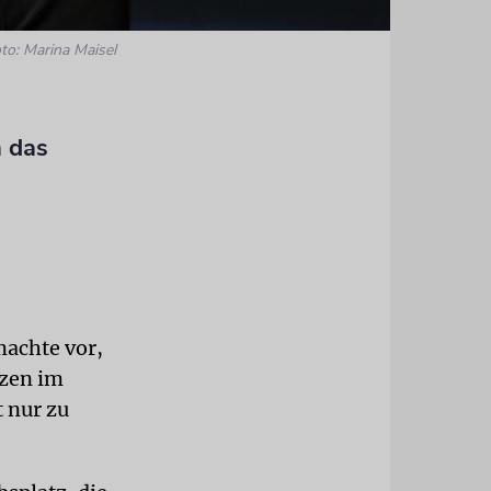
to: Marina Maisel
n das
machte vor,
tzen im
t nur zu