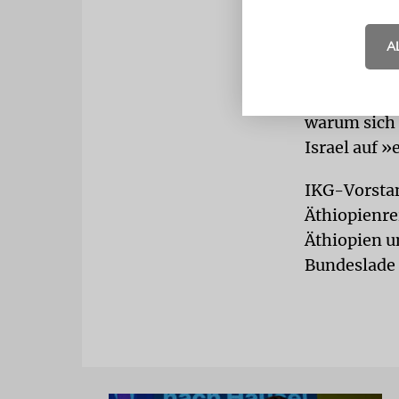
Gastreferen
mit seinen 
A
JIDDISCH-
Menashe
»d
warum sich 
Israel auf »
IKG-Vorstan
Äthiopienre
Äthiopien u
Bundeslade 