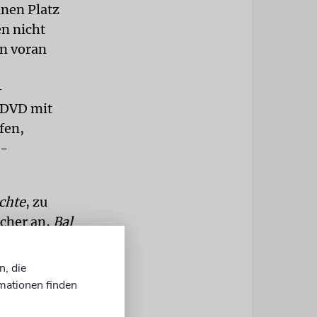
inen Platz
en nicht
en voran
-
s DVD mit
fen,
r-
chte
, zu
ucher an,
Bal
eide, weil
det die
n, die
nicht nur,
mationen finden
hatte auch