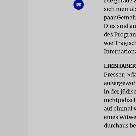
Die gerade 
sich niemal
paar Gemein
Dies sind a
des Program
wie Tragisc
Internation
LIEBHABER
Presser, »da
außergewöhn
in der jüdi
nichtjüdisc
auf einmal 
eines Witwe
durchaus be