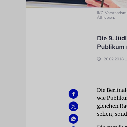
IKG-Vorstandsmit
Äthiopien.
Die 9. Jüd
Publikum 
26.02.2018 1
Die Berlinal
wie Publiku
gleichen Ra
sehen, sond