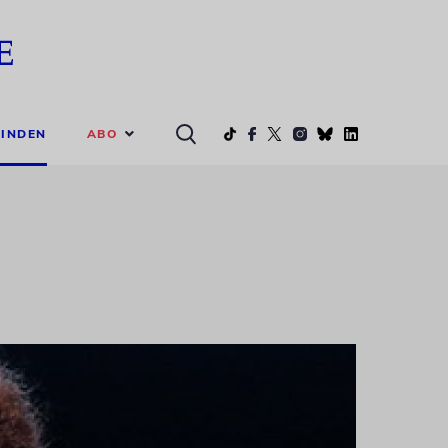
ABO
INDEN