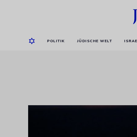
POLITIK
JÜDISCHE WELT
ISRA