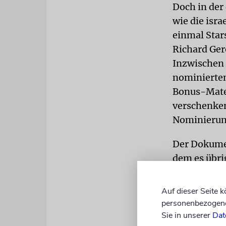
Doch in der
wie die isr
einmal Star
Richard Ger
Inzwischen 
nominierten
Bonus-Mater
verschenken
Nominierung
Der Dokume
dem es übri
Ej – The Hi
sie ihr Pub
Auf dieser Seite 
Filmdarbiet
personenbezogene 
dass das Ge
Sie in unserer
Dat