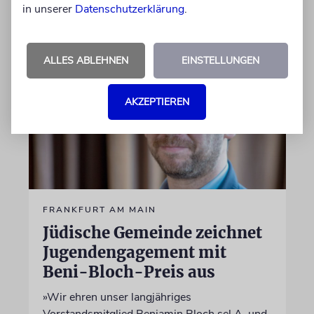
in unserer
Datenschutzerklärung
.
17.06.2026
ALLES ABLEHNEN
EINSTELLUNGEN
AKZEPTIEREN
FRANKFURT AM MAIN
Jüdische Gemeinde zeichnet
Jugendengagement mit
Beni-Bloch-Preis aus
»Wir ehren unser langjähriges
Vorstandsmitglied Benjamin Bloch sel.A. und