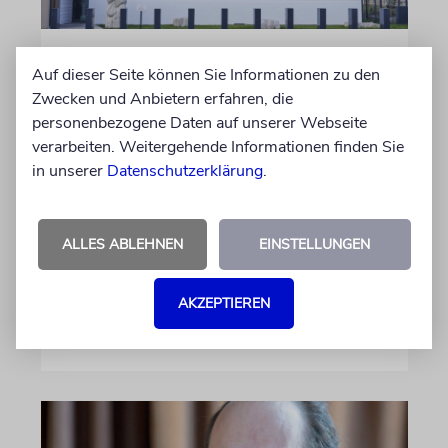
MAGDEBURG
Auf dieser Seite können Sie Informationen zu den
Juden in Sachsen-Anhalt:
Zwecken und Anbietern erfahren, die
Lebendige Gemeinden und
personenbezogene Daten auf unserer Webseite
Antisemitismus
verarbeiten. Weitergehende Informationen finden Sie
in unserer
Datenschutzerklärung
.
Nach dem antisemitischen Anschlag vom 9.
Oktober 2019 in Halle (Saale) hat Sachsen-
Anhalt 2020 ein Landesprogramm für
ALLES ABLEHNEN
EINSTELLUNGEN
jüdisches Leben beschlossen, um die jüdische
Gemeinschaft zu fördern und zu schützen
AKZEPTIEREN
17.06.2026