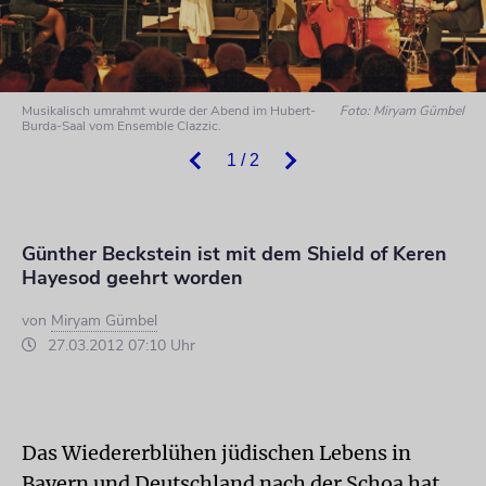
Musikalisch umrahmt wurde der Abend im Hubert-
Foto: Miryam Gümbel
Burda-Saal vom Ensemble Clazzic.
1 / 2
Günther Beckstein ist mit dem Shield of Keren
Hayesod geehrt worden
von
Miryam Gümbel
27.03.2012 07:10 Uhr
Das Wiedererblühen jüdischen Lebens in
Bayern und Deutschland nach der Schoa hat