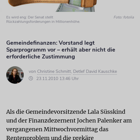
Es wird eng: Der Senat stellt
Foto: fotolia
Rückzahlungsforderungen in Millionenhöhe.
Gemeindefinanzen: Vorstand legt
Sparprogramm vor – erhält aber nicht die
erforderliche Zustimmung
von
Christine Schmitt
,
Detlef David Kauschke
23.11.2010 13:46 Uhr
Als die Gemeindevorsitzende Lala Süsskind
und der Finanzdezernent Jochen Palenker am
vergangenen Mittwochvormittag das
Rentenproblem und die prekäre