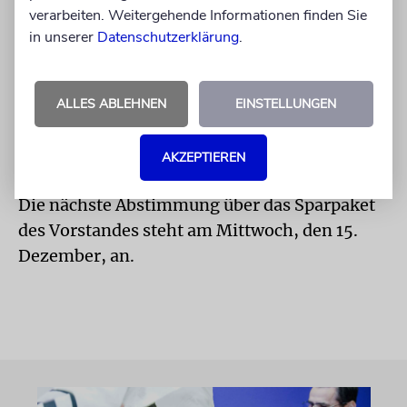
»Wir können nur an die Vernunft der
verarbeiten. Weitergehende Informationen finden Sie
Repräsentanten appellieren. Es geht um die
in unserer
Datenschutzerklärung
.
Zukunft unserer Gemeinde«, sagt Süsskind.
Und Palenker gibt sich unverdrossen. »Wir
ALLES ABLEHNEN
EINSTELLUNGEN
werden weiter an der Sache arbeiten. Dieser
Punkt wird so lange auf die Tagesordnung
AKZEPTIEREN
kommen, bis er angenommen ist.«
Die nächste Abstimmung über das Sparpaket
des Vorstandes steht am Mittwoch, den 15.
Dezember, an.