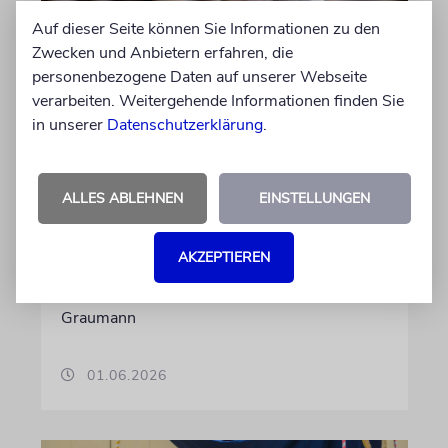
Auf dieser Seite können Sie Informationen zu den
Zwecken und Anbietern erfahren, die
FRANKFURT AM MAIN
personenbezogene Daten auf unserer Webseite
verarbeiten. Weitergehende Informationen finden Sie
Jüdische Gemeinde zeichnet
in unserer
Datenschutzerklärung
.
Jugendengagement mit
Beni-Bloch-Preis aus
»Wir ehren unser langjähriges
ALLES ABLEHNEN
EINSTELLUNGEN
Vorstandsmitglied Benjamin Bloch sel.A. und
erinnern damit an seinen Einsatz für die
AKZEPTIEREN
jüdische Gemeinschaft«, sagt der
Vorstandvorsitzende der Gemeinde, Benjamin
Graumann
01.06.2026