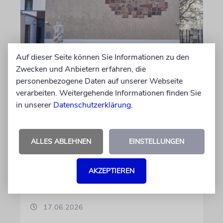
Auf dieser Seite können Sie Informationen zu den
Zwecken und Anbietern erfahren, die
MAGDEBURG
personenbezogene Daten auf unserer Webseite
Juden in Sachsen-Anhalt:
verarbeiten. Weitergehende Informationen finden Sie
Lebendige Gemeinden und
in unserer
Datenschutzerklärung
.
Antisemitismus
Nach dem antisemitischen Anschlag vom 9.
ALLES ABLEHNEN
EINSTELLUNGEN
Oktober 2019 in Halle (Saale) hat Sachsen-
Anhalt 2020 ein Landesprogramm für
jüdisches Leben beschlossen, um die jüdische
AKZEPTIEREN
Gemeinschaft zu fördern und zu schützen
17.06.2026