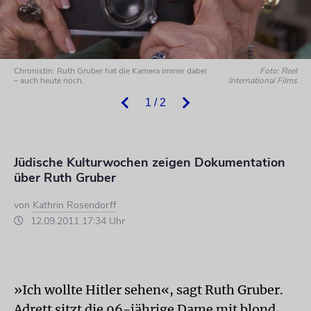
Chronistin: Ruth Gruber hat die Kamera immer dabei
Foto: Reel
– auch heute noch.
International Films
1 / 2
Jüdische Kulturwochen zeigen Dokumentation
über Ruth Gruber
von
Kathrin Rosendorff
12.09.2011 17:34 Uhr
»Ich wollte Hitler sehen«, sagt Ruth Gruber.
Adrett sitzt die 96-jährige Dame mit blond