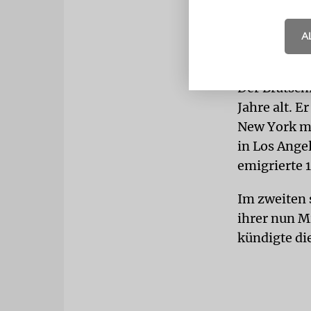
musizierte 
herrliches 
A
wurde die F
Der Bratsch
Jahre alt. E
New York mi
in Los Ange
emigrierte 
Im zweiten 
ihrer nun M
kündigte di