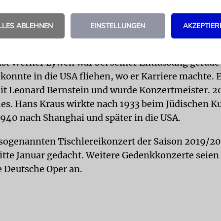
er, so hielt es ein Mitreisender im Tagebuch fest: 
Konzert mit Max Rosenthal«, berichtet Leithner. In
LLES ABLEHNEN
EINSTELLUNGEN
AKZEPTIER
amilie ermordet.
ist Werner Lywen war bei seiner Entlassung gerade
r konnte in die USA fliehen, wo er Karriere machte. E
t Leonard Bernstein und wurde Konzertmeister. 20
les. Hans Kraus wirkte nach 1933 beim Jüdischen Ku
1940 nach Shanghai und später in die USA.
sogenannten Tischlereikonzert der Saison 2019/2
itte Januar gedacht. Weitere Gedenkkonzerte seien
e Deutsche Oper an.