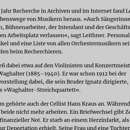
Jahr Recherche in Archiven und im Internet fand L
ebenswege von Musikern heraus. »Auch Sängerinne
, Bühnenarbeiter, der Intendant und der Geschäft
en Arbeitsplatz verlassen«, sagt Leithner. Persona
ikel und eine Liste von allen Orchestermusikern se
lfen beim Recherchieren.
ieß dabei etwa auf den Violinisten und Konzertmeis
aghalter (1885–1940). Er war schon 1912 bei der
rstellung dabei, die sein Bruder Ignatz dirigierte,
s »Waghalter-Streichquartett«.
 gehörte auch der Cellist Hans Kraus an. Während
n beide nicht mehr arbeiten. Ein Briefwechsel gibt 
inanzieller Not. Er starb an einem Herzinfarkt, als 
ur Deportation erhielt. Seine Frau und eine Tochte