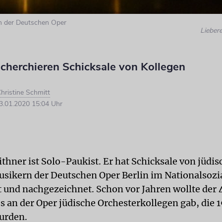
n der Deutschen Oper
Lieber
echerchieren Schicksale von Kollegen
hristine Schmitt
.01.2020 15:04 Uhr
thner ist Solo-Paukist. Er hat Schicksale von jüdi
sikern der Deutschen Oper Berlin im Nationalsozi
t und nachgezeichnet. Schon vor Jahren wollte der 
s an der Oper jüdische Orchesterkollegen gab, die 
urden.