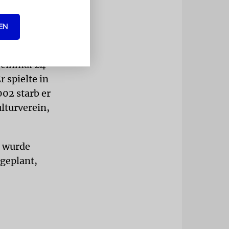
»Heute Abend
 Minsk
EN
 einmal 24
r spielte in
02 starb er
lturverein,
0 wurde
 geplant,