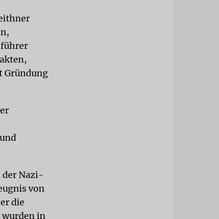
eithner
n,
sführer
lakten,
it Gründung
ter
 und
 der Nazi-
Zeugnis von
er die
r wurden in