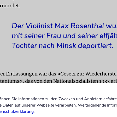
rmordet.
Der Violinist Max Rosenthal wu
mit seiner Frau und seiner elfjä
Tochter nach Minsk deportiert.
er Entlassungen war das »Gesetz zur Wiederherste
entums«, das von den Nationalsozialisten 1933 er
können Sie Informationen zu den Zwecken und Anbietern erfahre
olinist Max Rosenthal (1884–1941), der seit 1913 i
Daten auf unserer Webseite verarbeiten. Weitergehende Infor
 davon betroffen. Er wurde mit seiner Frau und sein
enschutzerklärung
.
 Tochter nach Minsk deportiert, noch im Deportati