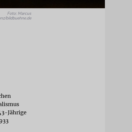
Foto: Marcus
enz/bildbuehne.de
schen
alismus
43-Jährige
1933