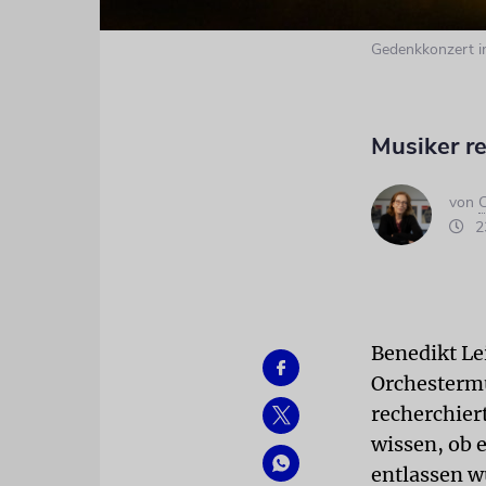
Gedenkkonzert i
Musiker r
von
C
23
Benedikt Lei
Orchestermu
recherchier
wissen, ob e
entlassen w