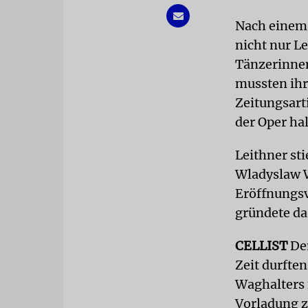
Nach einem 
nicht nur L
Tänzerinnen
mussten ihr
Zeitungsart
der Oper ha
Leithner st
Wladyslaw W
Eröffnungsvo
gründete da
CELLIST
Dem
Zeit durfte
Waghalters f
Vorladung z