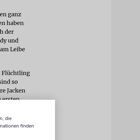
nen ganz
ten haben
ch der
ndy und
 am Leibe
 Flüchtling
sind so
hre Jacken
e ersten
jekt der
n, die
mationen finden
hat ihn,