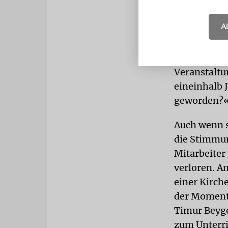
Bärbel Schä
zum Podiums
A
um einmal, w
unbemerkten
möchte Keva
Veranstaltu
eineinhalb 
geworden?
Auch wenn s
die Stimmun
Mitarbeiter
verloren. An
einer Kirch
der Moment,
Timur Beygo
zum Unterric