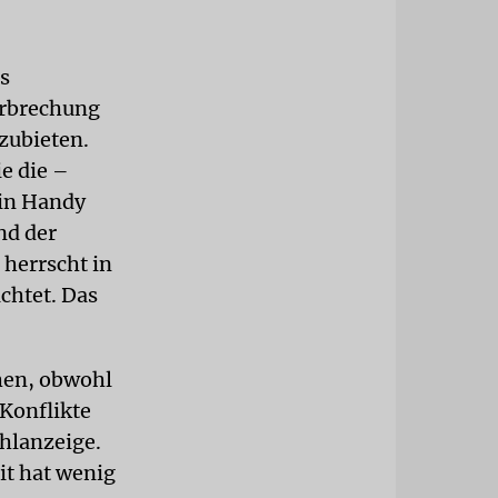
s
erbrechung
zubieten.
e die –
ein Handy
nd der
 herrscht in
chtet. Das
chen, obwohl
Konflikte
hlanzeige.
it hat wenig