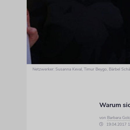
Netzwerker: Susanna Keval, Timur Beygo, Bärbel Schäfe
Warum sich
von
Barbara Gol
19.04.2017 1