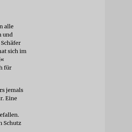
 alle
n und
 Schäfer
hat sich im
d«
h für
rs jemals
r. Eine
efallen.
h Schutz