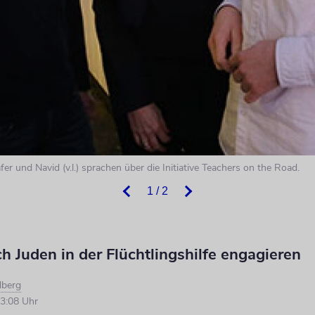
r und Navid (v.l.) sprachen über die Initiative Teachers on the Road.
1 / 2
 Juden in der Flüchtlingshilfe engagieren
dberg
3:08 Uhr