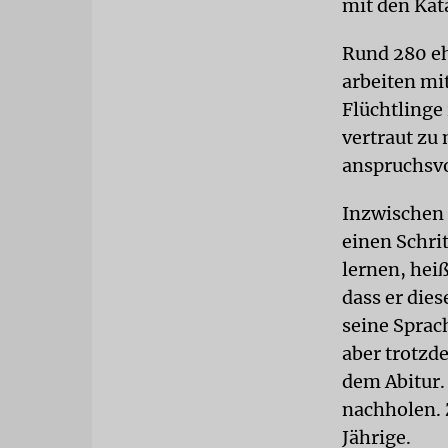
mit den Ka
Rund 280 e
arbeiten mi
Flüchtlinge
vertraut zu
anspruchsvo
Inzwischen 
einen Schri
lernen, hei
dass er die
seine Sprac
aber trotzd
dem Abitur.
nachholen. 
Jährige.