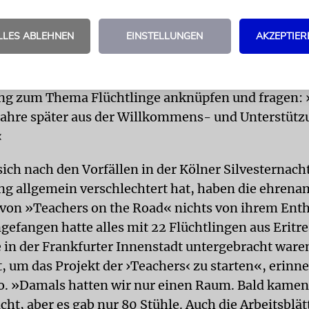
fer und Timur Beygo, einen der Mitinitiatoren der 
gespräch in den Frankfurter Gemeinderatssaal ei
LLES ABLEHNEN
EINSTELLUNGEN
AKZEPTIER
ie sie in ihrer Einführung erläutert, »die in der Öf
 positiven Seiten der Immigration darzustellen«
l damit an die bereits im Herbst 2015 von ihr organ
ng zum Thema Flüchtlinge anknüpfen und fragen: 
Jahre später aus der Willkommens- und Unterstütz
«
ich nach den Vorfällen in der Kölner Silvesternach
g allgemein verschlechtert hat, haben die ehrena
 von »Teachers on the Road« nichts von ihrem En
gefangen hatte alles mit 22 Flüchtlingen aus Eritrea
e in der Frankfurter Innenstadt untergebracht ware
 um das Projekt der ›Teachers‹ zu starten«, erinne
. »Damals hatten wir nur einen Raum. Bald kamen
ht, aber es gab nur 80 Stühle. Auch die Arbeitsblät