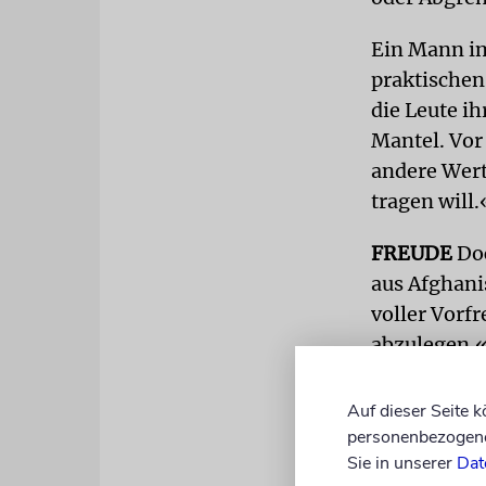
Ein Mann im
praktischen
die Leute ih
Mantel. Vor
andere Wert
tragen will.
FREUDE
Doc
aus Afghanis
voller Vorfr
abzulegen.«
Deutschkenn
Organisatio
Auf dieser Seite 
personenbezogene 
Susanna Kev
Sie in unserer
Dat