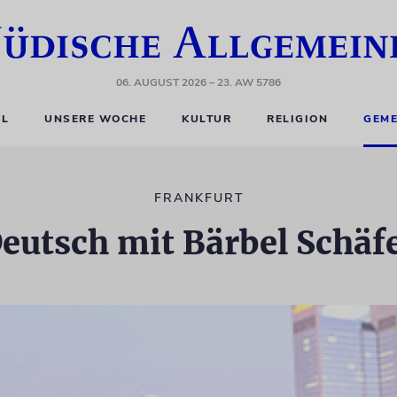
06. AUGUST 2026
– 23. AW 5786
EL
UNSERE WOCHE
KULTUR
RELIGION
GEME
FRANKFURT
eutsch mit Bärbel Schäf