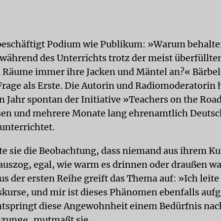
beschäftigt Podium wie Publikum: »Warum behalten
 während des Unterrichts trotz der meist überfüllte
 Räume immer ihre Jacken und Mäntel an?« Bärbel
 Frage als Erste. Die Autorin und Radiomoderatorin 
 Jahr spontan der Initiative »Teachers on the Roa
en und mehrere Monate lang ehrenamtlich Deutsc
unterrichtet.
e sie die Beobachtung, dass niemand aus ihrem Ku
 auszog, egal, wie warm es drinnen oder draußen wa
s der ersten Reihe greift das Thema auf: »Ich leite
skurse, und mir ist dieses Phänomen ebenfalls aufg
entspringt diese Angewohnheit einem Bedürfnis nac
nzung«, mutmaßt sie.