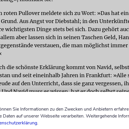
 roten Pullover meldete sich zu Wort: »Das hat ei
 Grund. Aus Angst vor Diebstahl; in den Unterkünf
re wichtigsten Dinge stets bei sich. Dazu gehört au
 allem aber lassen sich in seinen Taschen Geld, Ha
gegenstände verstauen, die man möglichst immer
«
h die schönste Erklärung kommt von Navid, selbst
tan und seit eineinhalb Jahren in Frankfurt: »Alle 
eude auf den Unterricht, dass sie ganz vergessen, i
 Und Navid muss es wissen, hat er doch selbst sein
tnisse bei den »Teachers on the Road«, einem Pro
n »Netzwerk Konkrete Solidarität«, erworben.
können Sie Informationen zu den Zwecken und Anbietern erfahre
Daten auf unserer Webseite verarbeiten. Weitergehende Infor
al, Redakteurin der Frankfurter Gemeindezeitung, 
enschutzerklärung
.