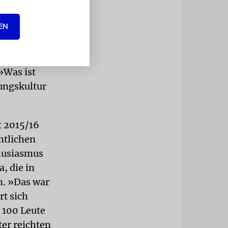
»Teachers«,
ngeladen,
EN
fentlichkeit
. Außerdem
isierte
»Was ist
ungskultur
t 2015/16
mtlichen
thusiasmus
, die in
n. »Das war
rt sich
 100 Leute
ter reichten