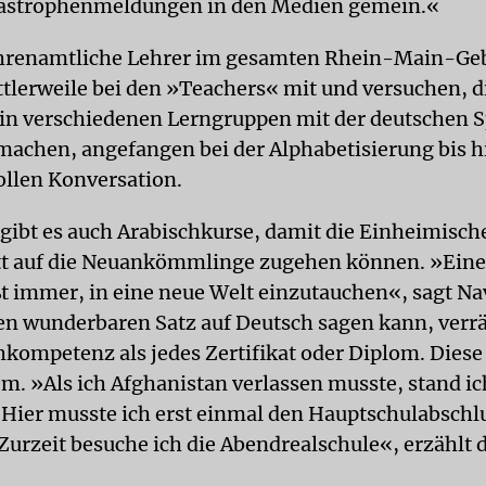
tastrophenmeldungen in den Medien gemein.«
hrenamtliche Lehrer im gesamten Rhein-Main-Geb
ttlerweile bei den »Teachers« mit und versuchen, d
 in verschiedenen Lerngruppen mit der deutschen 
 machen, angefangen bei der Alphabetisierung bis h
llen Konversation.
gibt es auch Arabischkurse, damit die Einheimisch
tt auf die Neuankömmlinge zugehen können. »Eine
ßt immer, in eine neue Welt einzutauchen«, sagt Na
sen wunderbaren Satz auf Deutsch sagen kann, verr
hkompetenz als jedes Zertifikat oder Diplom. Diese
em. »Als ich Afghanistan verlassen musste, stand ic
 Hier musste ich erst einmal den Hauptschulabschl
Zurzeit besuche ich die Abendrealschule«, erzählt 