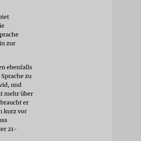
iet
ie
Sprache
in zur
en ebenfalls
 Sprache zu
vid, und
ät mehr über
 braucht er
h kurz vor
uss
der 21-