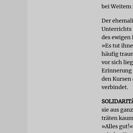
bei Weitem n
Der ehemali
Unterrichts
des ewigen 
»Es tut ihn
häufig trau
vor sich lie
Erinnerung a
den Kursen 
verbindet.
SOLIDARIT
sie aus gan
träten kaum
»Alles gut!