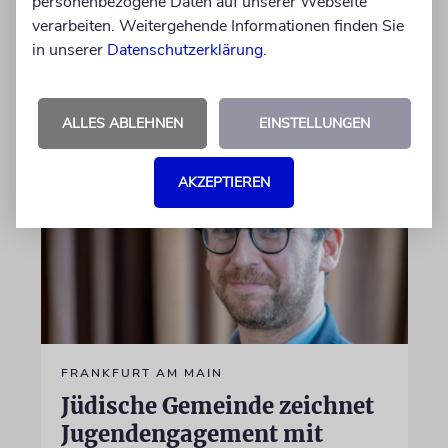
personenbezogene Daten auf unserer Webseite
jüdisches Leben beschlossen, um die jüdische
verarbeiten. Weitergehende Informationen finden Sie
Gemeinschaft zu fördern und zu schützen
in unserer
Datenschutzerklärung
.
17.06.2026
ALLES ABLEHNEN
EINSTELLUNGEN
AKZEPTIEREN
FRANKFURT AM MAIN
Jüdische Gemeinde zeichnet
Jugendengagement mit