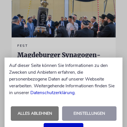
FEST
Magdeburger Synagogen-
Gemeinde hat neue Torarolle
Auf dieser Seite können Sie Informationen zu den
eingeweiht
Zwecken und Anbietern erfahren, die
personenbezogene Daten auf unserer Webseite
Mit dem Fest der Toravollendung konnte die
verarbeiten. Weitergehende Informationen finden Sie
neue Torarolle der Magdeburger Synagogen-
in unserer
Datenschutzerklärung
.
Gemeinde eingeweiht werden. Traditionell
wurden die 5 Bücher Mose von einem Sofer
genannten Schreiber in Israel angefertigt
ALLES ABLEHNEN
EINSTELLUNGEN
von Thomas Nawrath