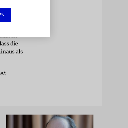
r
EN
8 stark
München,
arlotte
dass die
inaus als
et.