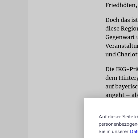
Friedhöfen,
Doch das ist
diese Region
Gegenwart u
Veranstaltu
und Charlot
Die IKG-Prä
dem Hinter
auf bayeris
angeht – al
FREIHEIT
M
Auf dieser Seite 
Weltkrieges
personenbezogene 
Knobloch: »
Sie in unserer
Dat
Gebiet der 