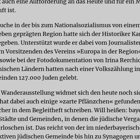
k auch eine Aufforderung an das Heute und für ein 
ft ist.
uche in der bis zum Nationalsozialismus von eine
eben geprägten Region hatte sich der Historiker Ka
geben. Unterstützt wurde er dabei vom Journalis
m Vorsitzenden des Vereins »Europa in der Region«
sowie bei der Fotodokumentation von Irina Rerchio
ischen Ländern hatten nach einer Volkszählung im
inden 127.000 Juden gelebt.
 Wanderausstellung widmet sich den heute noch si
hat dabei auch einige »zarte Pflänzchen« gefunden
her in dem Begleitheft schreiben. Will heißen: bay
tädte und Gemeinden, in denen die jüdische Verg
rloschen ist. Das reicht von der im niederbayerisc
ktiven jüdischen Gemeinde bis hin zu Synagogen u