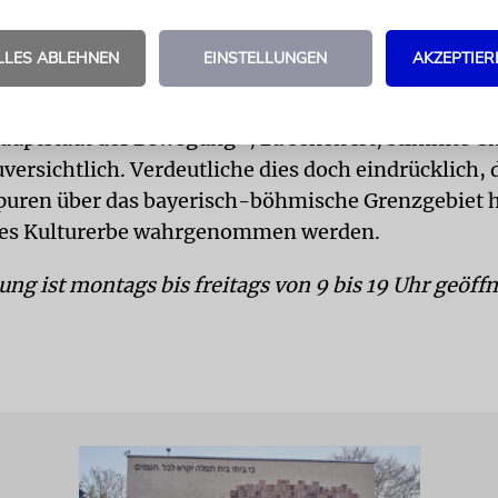
lung zeige die Spuren der Gewalt, des Hasses und de
LLES ABLEHNEN
EINSTELLUNGEN
AKZEPTIER
, wie die in der Pogromnacht vom 9. November 193
ynagoge von Floß. Dass die Schau nun erstmals in 
Hauptstadt der Bewegung«, zu sehen ist, stimmte Ch
ersichtlich. Verdeutliche dies doch eindrücklich, 
puren über das bayerisch-böhmische Grenzgebiet h
s Kulturerbe wahrgenommen werden.
ung ist montags bis freitags von 9 bis 19 Uhr geöffn