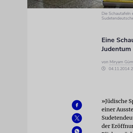
Die Schautafeln 
Sudetendeutsche
Eine Scha
Judentum 
von
Miryam Güm
04.11.2014 2
»Jüdische S
einer Ausst
Sudetendeut
der Eröffnu