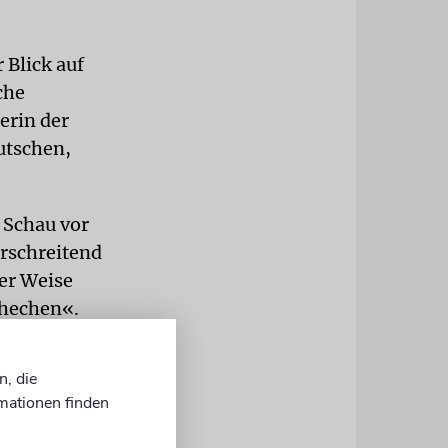
 Blick auf
che
erin der
utschen,
 Schau vor
rschreitend
rer Weise
chechen«.
rsten
n, die
te
mationen finden
r auf dem
n.«