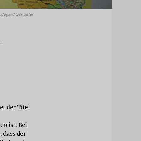
ildegard Schuster
s
t der Titel
n ist. Bei
 dass der