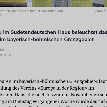
erinnern an das Miteinander von Juden und
Foto: H
n.
u im Sudetendeutschen Haus beleuchtet da
im bayerisch-böhmischen Grenzgebiet
bel
0:01 Uhr
puren im bayerisch-böhmischen Grenzgebiet« laute
ellung des Vereins »Europa in der Region« im
schen Haus, die noch bis zum 16. November zu sehe
ng am Dienstag vergangener Woche wurde deutlich,