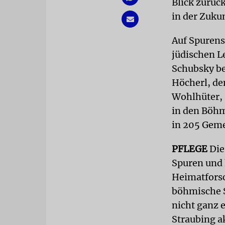
Blick zurüc
in der Zukun
Auf Spurens
jüdischen L
Schubsky be
Höcherl, de
Wohlhüter, 
in den Böhm
in 205 Geme
PFLEGE
Die
Spuren und 
Heimatforsc
böhmische S
nicht ganz e
Straubing a