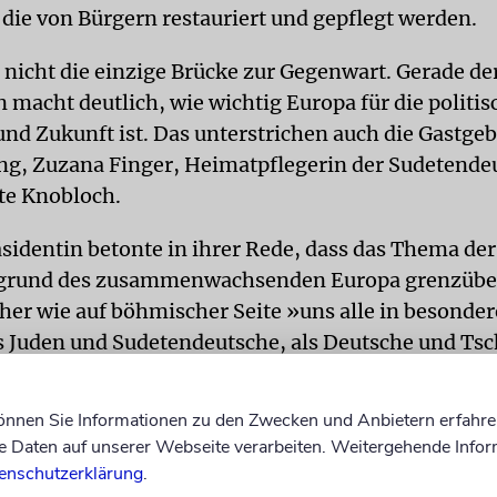
 die von Bürgern restauriert und gepflegt werden.
 nicht die einzige Brücke zur Gegenwart. Gerade der
 macht deutlich, wie wichtig Europa für die politis
nd Zukunft ist. Das unterstrichen auch die Gastgeb
ng, Zuzana Finger, Heimatpflegerin der Sudetende
te Knobloch.
sidentin betonte in ihrer Rede, dass das Thema der
grund des zusammenwachsenden Europa grenzübe
cher wie auf böhmischer Seite »uns alle in besonde
s Juden und Sudetendeutsche, als Deutsche und Ts
it Blick auf den 100. Jahrestag des Ausbruchs des E
können Sie Informationen zu den Zwecken und Anbietern erfahre
 und fast 70 Jahre nach dem Zweiten Weltkrieg sag
Daten auf unserer Webseite verarbeiten. Weitergehende Infor
Wir können G’tt nicht genug dafür danken, dass wi
enschutzerklärung
.
EU in dauerhaftem Frieden und Freiheit leben dürfe