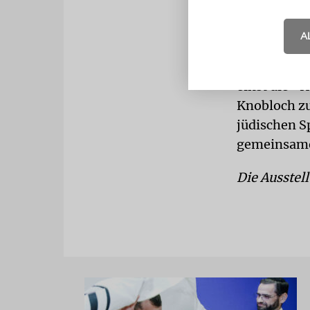
Die Ausstel
A
Vernichtung
zerstörte S
einst die »
Knobloch zuv
jüdischen S
gemeinsame
Die Ausstell