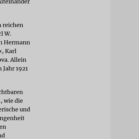
Miteinander
m reichen
rl W.
ten Hermann
, Karl
va. Allein
 Jahr 1921
chtbaren
, wie die
erische und
angenheit
hen
nd