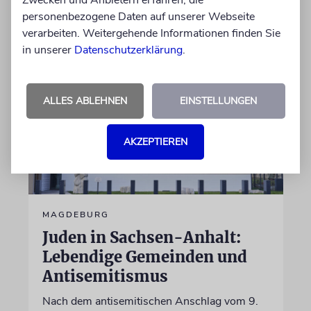
Zwecken und Anbietern erfahren, die
personenbezogene Daten auf unserer Webseite
18.06.2026
verarbeiten. Weitergehende Informationen finden Sie
in unserer
Datenschutzerklärung
.
ALLES ABLEHNEN
EINSTELLUNGEN
AKZEPTIEREN
MAGDEBURG
Juden in Sachsen-Anhalt:
Lebendige Gemeinden und
Antisemitismus
Nach dem antisemitischen Anschlag vom 9.