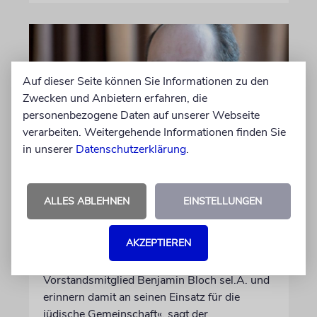
Auf dieser Seite können Sie Informationen zu den
Zwecken und Anbietern erfahren, die
personenbezogene Daten auf unserer Webseite
verarbeiten. Weitergehende Informationen finden Sie
in unserer
Datenschutzerklärung
.
FRANKFURT AM MAIN
Jüdische Gemeinde zeichnet
ALLES ABLEHNEN
EINSTELLUNGEN
Jugendengagement mit
Beni-Bloch-Preis aus
AKZEPTIEREN
»Wir ehren unser langjähriges
Vorstandsmitglied Benjamin Bloch sel.A. und
erinnern damit an seinen Einsatz für die
jüdische Gemeinschaft«, sagt der