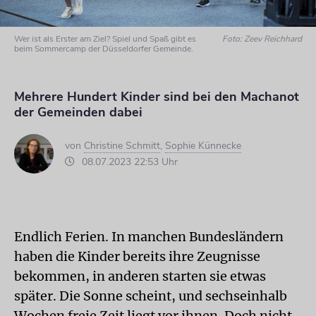
Wer ist als Erster am Ziel? Spiel und Spaß gibt es
Foto: Zeev Reichhard
beim Sommercamp der Düsseldorfer Gemeinde.
Mehrere Hundert Kinder sind bei den Machanot
der Gemeinden dabei
von
Christine Schmitt
,
Sophie Künnecke
08.07.2023 22:53 Uhr
Endlich Ferien. In manchen Bundesländern
haben die Kinder bereits ihre Zeugnisse
bekommen, in anderen starten sie etwas
später. Die Sonne scheint, und sechseinhalb
Wochen freie Zeit liegt vor ihnen. Doch nicht