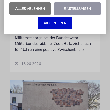
BUNDESWEHR
ALLES ABLEHNEN
EINSTELLUNGEN
»Wir sind Partner auf
Augenhöhe«
AKZEPTIEREN
Am 21. Juni 2021 begann die jüdische
Militärseelsorge bei der Bundeswehr.
Militärbundesrabbiner Zsolt Balla zieht nach
fünf Jahren eine positive Zwischenbilanz
18.06.2026