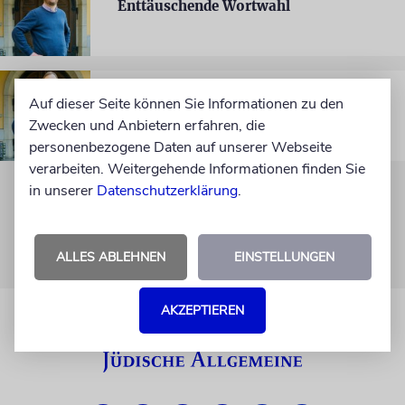
Enttäuschende Wortwahl
RABBINER JEHOSCHUA AHRENS
Auf dieser Seite können Sie Informationen zu den
»Es geht um Wertschätzung«
Zwecken und Anbietern erfahren, die
personenbezogene Daten auf unserer Webseite
verarbeiten. Weitergehende Informationen finden Sie
in unserer
Datenschutzerklärung
.
ALLES ABLEHNEN
EINSTELLUNGEN
AKZEPTIEREN