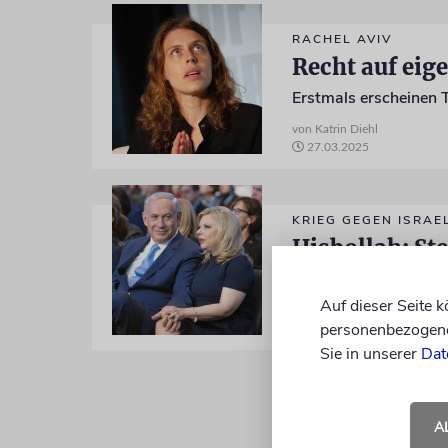
RACHEL AVIV
Recht auf eige
von Katrin Diehl
27.03.2025
KRIEG GEGEN ISRAE
Hisbollah: St
Die Attacke habe dem 
Auf dieser Seite 
personenbezogene 
22.10.2024
Sie in unserer
Dat
A