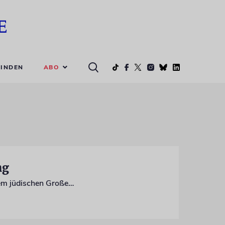
ABO
INDEN
ng
Die Netanjahu-Regierung will offenbar die Zuwanderung von Menschen mit nur einem jüdischen Großelternteil unterbinden