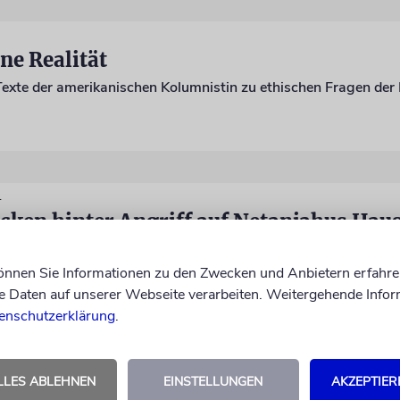
ne Realität
L
ecken hinter Angriff auf Netanjahus Hau
»Verbrecher Netanjahu« gegolten, so die Terroristen
können Sie Informationen zu den Zwecken und Anbietern erfahre
Daten auf unserer Webseite verarbeiten. Weitergehende Infor
enschutzerklärung
.
LLES ABLEHNEN
EINSTELLUNGEN
AKZEPTIER