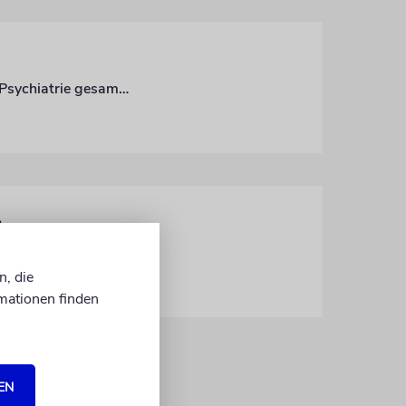
Erstmals erscheinen Texte der amerikanischen Kolumnistin zu ethischen Fragen der Psychiatrie gesammelt auf Deutsch
s
n, die
mationen finden
EN