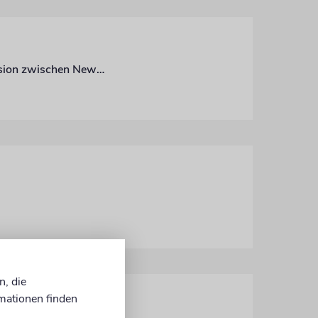
In »Hit & Run« schicken die Macher von »Fauda« einen trauernden Mann auf eine Mission zwischen New York und Tel Aviv
n, die
mationen finden