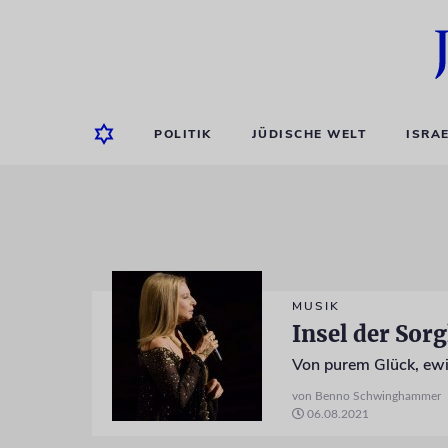
POLITIK
JÜDISCHE WELT
ISRA
MUSIK
Insel der Sorg
Von purem Glück, ewi
von Benno Schwinghammer
06.08.2021