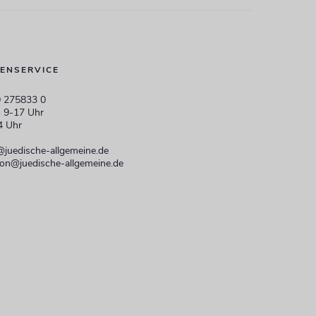
ENSERVICE
 275833 0
 9-17 Uhr
4 Uhr
@juedische-allgemeine.de
ion@juedische-allgemeine.de