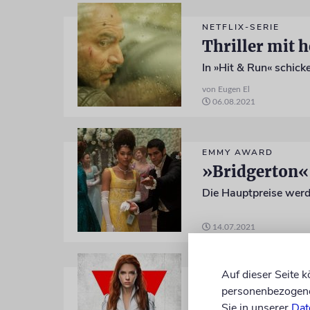
NETFLIX-SERIE
Thriller mit 
von Eugen El
06.08.2021
EMMY AWARD
»Bridgerton«
Die Hauptpreise wer
14.07.2021
Auf dieser Seite 
SCARLETT JOHANSS
personenbezogene 
»Habe jetzt w
Sie in unserer
Dat