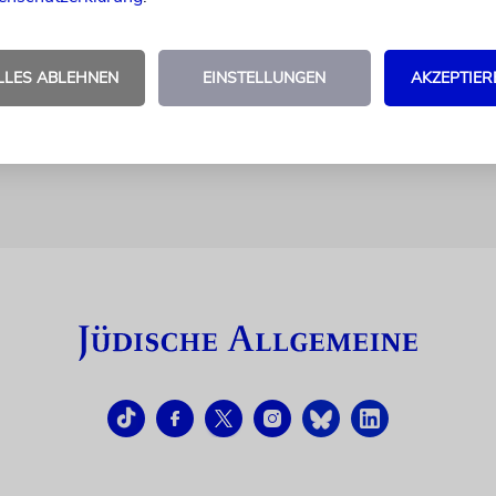
lack Widow« habe ihr Mut gemacht
LLES ABLEHNEN
EINSTELLUNGEN
AKZEPTIER