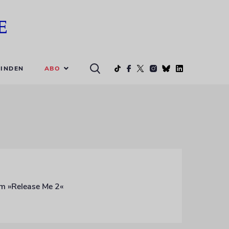
ABO
INDEN
um »Release Me 2«