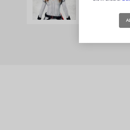
Die Rolle im Film »B
20.06.2021
A