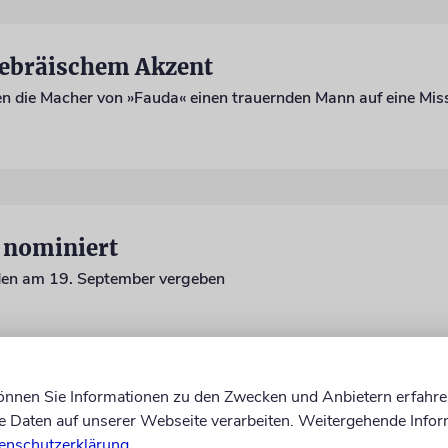
hebräischem Akzent
 nominiert
den am 19. September vergeben
können Sie Informationen zu den Zwecken und Anbietern erfahre
ON
Daten auf unserer Webseite verarbeiten. Weitergehende Infor
eniger Angst«
enschutzerklärung
.