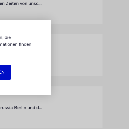
Josef Schuster: Der Zusammenhalt der jüdischen Gemeinschaft ist besonders in diesen Zeiten von unschätzbarem Wert
n, die
mationen finden
Der Zentralrat der Juden verleiht den Paul-Spiegel-Preis für Zivilcourage an Tennis Borussia Berlin und die Omas gegen Rechts
EN
In ihrer Laudatio würdigte die Publizistin Carolin Emcke den Fußballverein Tennis Borussia Berlin und die Aktivistinnen von »Omas gegen Rechts«. Wir dokumentieren ihre Rede in Auszügen