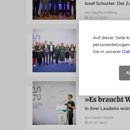
von Mascha Malburg
12.11.2023
Auf dieser Seite 
PAUL-SPIEGEL-PREI
personenbezogene 
»Sie sind wah
Sie in unserer
Dat
von Katrin Richter
07.07.2022
A
PAUL-SPIEGEL-PREI
»Es braucht 
von Carolin Emcke
07.07.2022