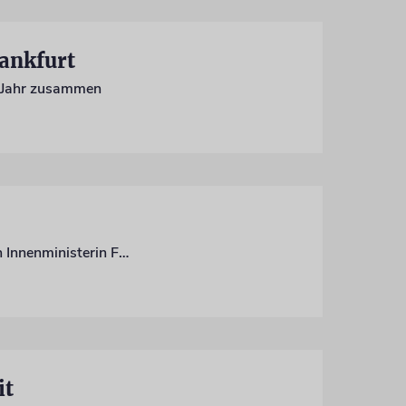
rankfurt
 Jahr zusammen
Zu der jährlichen Tagung des Zentralrats kam neben Israels Botschafter Prosor auch Innenministerin Faeser
it