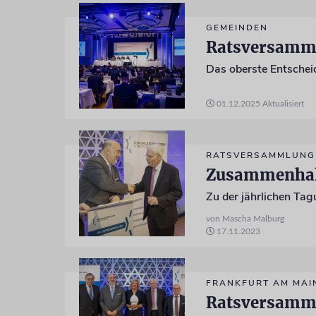
GEMEINDEN
Ratsversammlu
Das oberste Entsche
01.12.2025
Aktualisiert
RATSVERSAMMLUNG
Zusammenhalt
von Mascha Malburg
17.11.2023
FRANKFURT AM MAI
Ratsversammlu