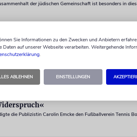
können Sie Informationen zu den Zwecken und Anbietern erfahre
S
Daten auf unserer Webseite verarbeiten. Weitergehende Infor
re Vorbilder«
enschutzerklärung
.
LLES ABLEHNEN
EINSTELLUNGEN
AKZEPTIER
S
Widerspruch«