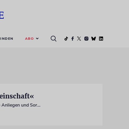
ABO
INDEN
einschaft«
In Frankfurt kamen 90 Delegierte aus den Landesverbänden zusammen, um aktuelle Anliegen und Sorgen zu besprechen. Gastredner war Kulturstaatsminister Wolfram Weimer