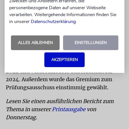
Zwecken und Anbietern erfahren, die
drei Touristen aus Baden-Württemberg
personenbezogene Daten auf unserer Webseite
verhaften
. Auch unter anderem in Berlin und
verarbeiten. Weitergehende Informationen finden Sie
Thüringen,
wo libysche Asylbewerber eine
in unserer
Datenschutzerklärung
.
Synagoge angriffen
, gab es wieder
judenfeindliche Übergriffe.
ALLES ABLEHNEN
EINSTELLUNGEN
Am Nachmittag widmete sich die
Ratsversammlung dann ihren traditionellen
AKZEPTIEREN
Aufgaben. Sie entlastete das Präsidium für
2022 und verabschiedete den Haushalt für
2024. Außerdem wurde das Gremium zum
Prüfungsausschuss einstimmig gewählt.
Lesen Sie einen ausführlichen Bericht zum
Thema in unserer
Printausgabe
von
Donnerstag.