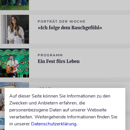
PORTRÄT DER WOCHE
»Ich folge dem Bauchgefühl«
PROGRAMM
Ein Fest fürs Leben
ISRAEL
Raketensplitter im Pool
Auf dieser Seite können Sie Informationen zu den
Zwecken und Anbietern erfahren, die
personenbezogene Daten auf unserer Webseite
verarbeiten. Weitergehende Informationen finden Sie
INTERVIEW
in unserer
Datenschutzerklärung
.
»Fotografie ist meine Sprache«