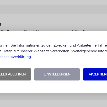
e
n Großvater zu Rosch Haschana nach Israel. Eine Erzählung
können Sie Informationen zu den Zwecken und Anbietern erfahre
Daten auf unserer Webseite verarbeiten. Weitergehende Infor
enschutzerklärung
.
chluckauf
LLES ABLEHNEN
EINSTELLUNGEN
AKZEPTIER
n Waldtier mit Mazze fütterten. Eine Geschichte aus den Alpe