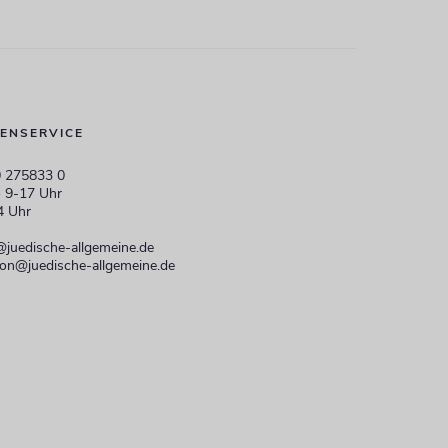
ENSERVICE
 275833 0
 9-17 Uhr
4 Uhr
@juedische-allgemeine.de
ion@juedische-allgemeine.de