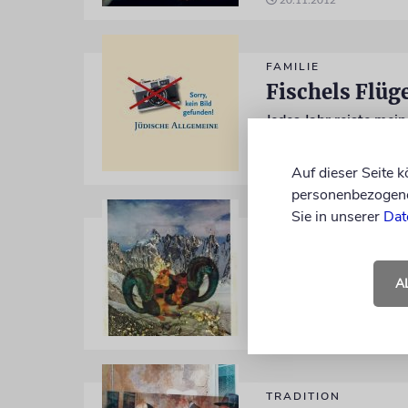
20.11.2012
FAMILIE
Fischels Flüg
Jedes Jahr reiste mei
von Roger Reiss
11.09.2012
Auf dieser Seite 
personenbezogene 
Sie in unserer
Dat
PESSACH
Eichhörnlis S
A
Wie Zürcher Kinder ei
von Roger Reiss
03.04.2012
TRADITION