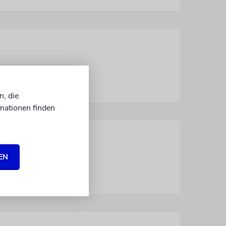
n, die
mationen finden
EN
n