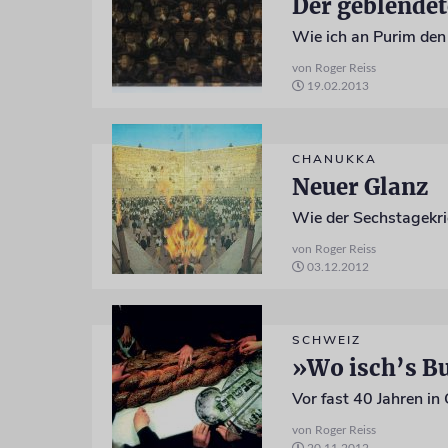
Der geblendet
Wie ich an Purim den
von Roger Reiss
19.02.2013
CHANUKKA
Neuer Glanz
Wie der Sechstagekrie
von Roger Reiss
03.12.2012
SCHWEIZ
»Wo isch’s B
Vor fast 40 Jahren in
von Roger Reiss