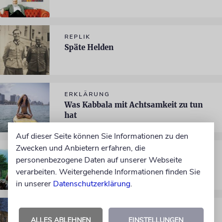
REPLIK
Späte Helden
ERKLÄRUNG
Was Kabbala mit Achtsamkeit zu tun
hat
Auf dieser Seite können Sie Informationen zu den
Zwecken und Anbietern erfahren, die
ASIEN
personenbezogene Daten auf unserer Webseite
Kibbuz im Himalaya
verarbeiten. Weitergehende Informationen finden Sie
in unserer
Datenschutzerklärung
.
WIEN
Koschere Betriebswirtschaft
ALLES ABLEHNEN
EINSTELLUNGEN