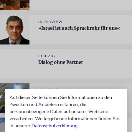
INTERVIEW
»Israel ist auch Sprachrohr für uns«
LEIPZIG
Dialog ohne Partner
RUMÄNIEN
Wenn das Bethaus zum Kino wird
Auf dieser Seite können Sie Informationen zu den
Zwecken und Anbietern erfahren, die
personenbezogene Daten auf unserer Webseite
verarbeiten. Weitergehende Informationen finden Sie
SPEYER
in unserer
Datenschutzerklärung
.
Ein Haus für zwei