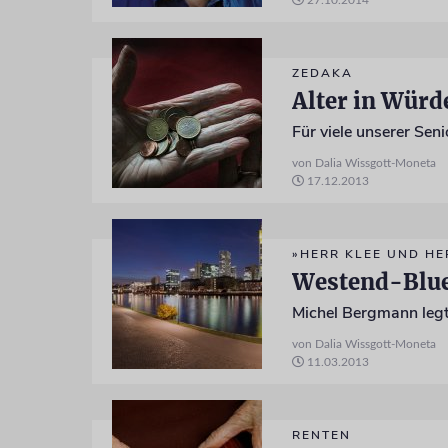
27.10.2014
ZEDAKA
Alter in Würd
von Dalia Wissgott-Moneta
17.12.2013
»HERR KLEE UND HE
Westend-Blu
Michel Bergmann legt
von Dalia Wissgott-Moneta
11.03.2013
RENTEN