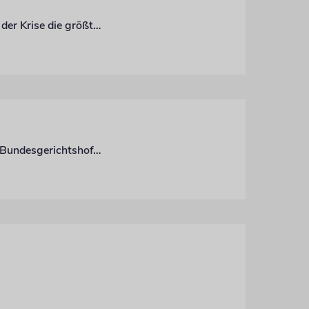
Dalia Wissgott-Moneta fordert eine gerechtere Bezahlung für Berufsgruppen, die in der Krise die größte Last tragen
Eigenbedarfskündigungen und Härtefallregelungen stehen oft im Widerspruch. Der Bundesgerichtshof hilft da leider nicht weiter