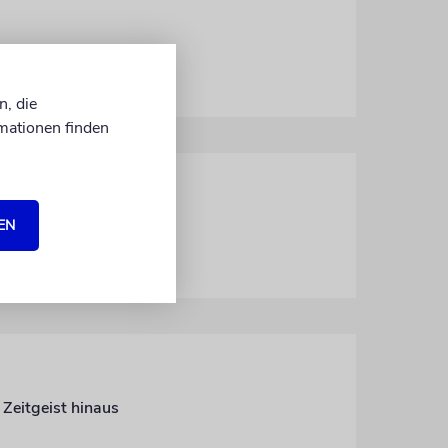
n, die
mationen finden
EN
Attacken jugendlicher Migranten sind schlimm. Gefährlicher ist die verbale Aggression des deutschen Mainstreams
 Zeitgeist hinaus