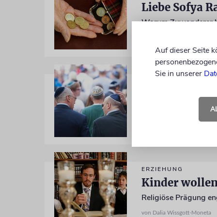
Liebe Sofya R
Warum Zuwanderer ben
von Dalia Wissgott-Moneta
16.10.2012
Auf dieser Seite 
personenbezogene 
Sie in unserer
Dat
ANTISEMITISMUS
Gewalt der Sp
A
von Dalia Wissgott-Moneta
04.09.2012
ERZIEHUNG
Kinder wolle
Religiöse Prägung engt
von Dalia Wissgott-Moneta