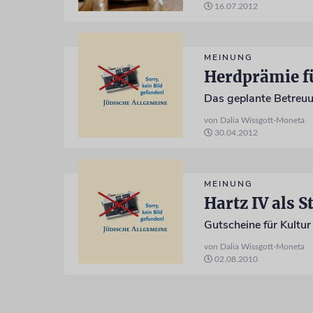
16.07.2012
MEINUNG
Herdprämie f
Das geplante Betreuu
von Dalia Wissgott-Moneta
30.04.2012
MEINUNG
Hartz IV als 
Gutscheine für Kultur 
von Dalia Wissgott-Moneta
02.08.2010