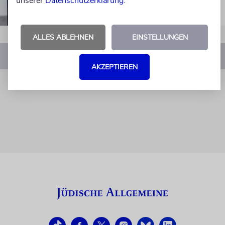
unserer
Datenschutzerklärung
.
ALLES ABLEHNEN
EINSTELLUNGEN
1
…
4
5
6
7
8
…
28
AKZEPTIEREN