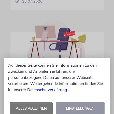
28.07.2026
Auf dieser Seite können Sie Informationen zu den
Zwecken und Anbietern erfahren, die
IN EIGENER SACHE
personenbezogene Daten auf unserer Webseite
Volontär/in gesucht
verarbeiten. Weitergehende Informationen finden Sie
Wir suchen zum 15. Oktober 2026 einen
in unserer
Datenschutzerklärung
.
Volontär (m/w/d) in Vollzeit
ALLES ABLEHNEN
EINSTELLUNGEN
06.07.2026