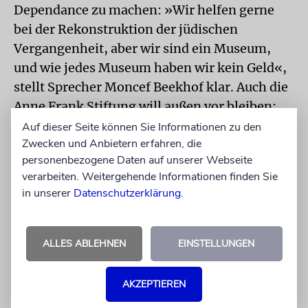
Dependance zu machen: »Wir helfen gerne
bei der Rekonstruktion der jüdischen
Vergangenheit, aber wir sind ein Museum,
und wie jedes Museum haben wir kein Geld«,
stellt Sprecher Moncef Beekhof klar. Auch die
Anne Frank Stiftung will außen vor bleiben:
»Schön, dass es entdeckt wurde«, sagt
Auf dieser Seite können Sie Informationen zu den
Zwecken und Anbietern erfahren, die
Sprecherin Annemarie Bekker. »Aber wir
personenbezogene Daten auf unserer Webseite
beschränken uns auf Anne Frank.« Die Stadt
verarbeiten. Weitergehende Informationen finden Sie
Amsterdam sucht nach Möglichkeiten, das
in unserer
Datenschutzerklärung
.
Haus oder zumindest das Zimmer zu
erwerben. »Alles ist noch offen«, teilt
Sprecher Chris van der Kroon mit. Es müsse
ALLES ABLEHNEN
EINSTELLUNGEN
aber auf jeden Fall unter Denkmalschutz
gestellt werden. »Das ist das Mindeste!«, sagt
AKZEPTIEREN
van der Laarse. Immerhin ist dieses Haus auch