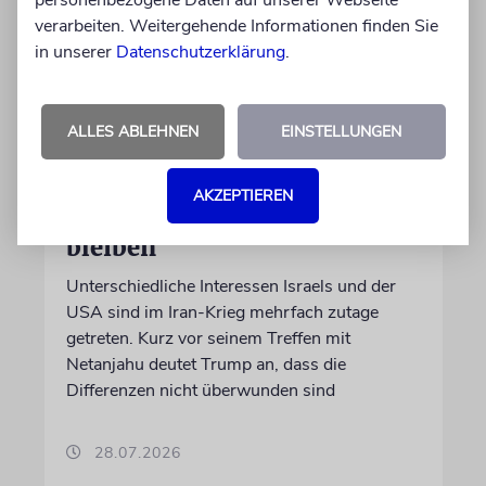
personenbezogene Daten auf unserer Webseite
verarbeiten. Weitergehende Informationen finden Sie
in unserer
Datenschutzerklärung
.
ALLES ABLEHNEN
EINSTELLUNGEN
WASHINGTON D.C.
Trump: Netanjahu will, dass
AKZEPTIEREN
USA im Iran involviert
bleiben
Unterschiedliche Interessen Israels und der
USA sind im Iran-Krieg mehrfach zutage
getreten. Kurz vor seinem Treffen mit
Netanjahu deutet Trump an, dass die
Differenzen nicht überwunden sind
28.07.2026