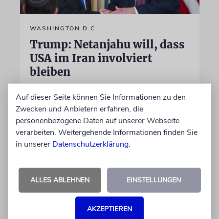
WASHINGTON D.C.
Trump: Netanjahu will, dass
USA im Iran involviert
bleiben
Unterschiedliche Interessen Israels und der
Auf dieser Seite können Sie Informationen zu den
USA sind im Iran-Krieg mehrfach zutage
Zwecken und Anbietern erfahren, die
getreten. Kurz vor seinem Treffen mit
personenbezogene Daten auf unserer Webseite
Netanjahu deutet Trump an, dass die
verarbeiten. Weitergehende Informationen finden Sie
Differenzen nicht überwunden sind
in unserer
Datenschutzerklärung
.
28.07.2026
ALLES ABLEHNEN
EINSTELLUNGEN
AKZEPTIEREN