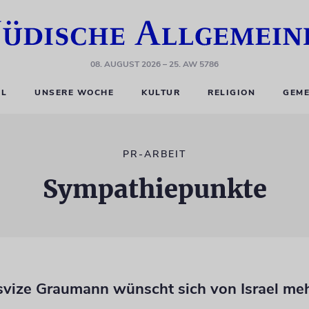
08. AUGUST 2026
– 25. AW 5786
EL
UNSERE WOCHE
KULTUR
RELIGION
GEME
PR-ARBEIT
Sympathiepunkte
svize Graumann wünscht sich von Israel meh