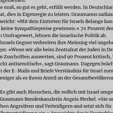
llgemeinen.
e muß, so gut es geht, erfüllt werden. In Deutschla
at, dies in Eigenregie zu leisten. Graumanns sarkas
ericht: »Mit dem Eintreten für Israels Belange ka
 keine Sympathiepreise gewinnen.« 70 Prozent de
n Umfragewert, lehnen die israelische Politik ab.
Israels Gegner verbreiten ihre Meinung viel unge
iger. »Wenn wir alle beim Zentralrat der Juden in D
n Zuschriften auswerten, sind 90 Prozent kritisch,
echt antisemitisch«, sagt Graumann. Dagegen bräc
t der E-Mails und Briefe Verständnis für Israel zu
eniger als es ihrem Anteil an der Gesamtbevölkeru
Es gibt auch Menschen, die redlich mit Israel umg
 Graumann Bundeskanzlerin Angela Merkel. »Sie u
hen Angreifern und Verteidigern und setzt sich für 