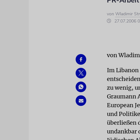
PR-Arbeit
von
Wladimir St
27.07.2006 0
von Wladim
Im Libanon 
entscheiden
zu wenig, u
Graumann An
European Jew
und Politike
überließen 
undankbar d