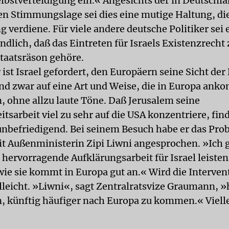
elbstverteidigung ein.« Angesichts der in Deutschl
n Stimmungslage sei dies eine mutige Haltung, di
verdiene. Für viele andere deutsche Politiker sei e
ndlich, daß das Eintreten für Israels Existenzrecht 
taatsräson gehöre.
ist Israel gefordert, den Europäern seine Sicht der
und zwar auf eine Art und Weise, die in Europa ank
 ohne allzu laute Töne. Daß Jerusalem seine
itsarbeit viel zu sehr auf die USA konzentriere, fin
befriedigend. Bei seinem Besuch habe er das Pro
t Außenministerin Zipi Liwni angesprochen. »Ich 
 hervorragende Aufklärungsarbeit für Israel leiste
 wie sie kommt in Europa gut an.« Wird die Interven
lleicht. »Liwni«, sagt Zentralratsvize Graumann, »
, künftig häufiger nach Europa zu kommen.« Vielle