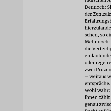
Jüdischen A
Dennoch: Si
der Zentralr
Erfahrungsb
hierzulande
schen, so ei
Mehr noch: 
die Verteid
einlaufende
oder regelr
zwei Prozen
– weitaus w
entspräche.
Wohl wahr: 
ihnen zählt
genau zwisc