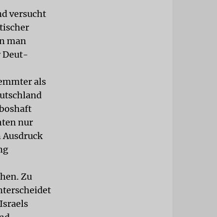
nd versucht
tischer
nn man
r Deut-
hemmter als
eutschland
 boshaft
hten nur
m Ausdruck
ng
ehen. Zu
nterscheidet
Israels