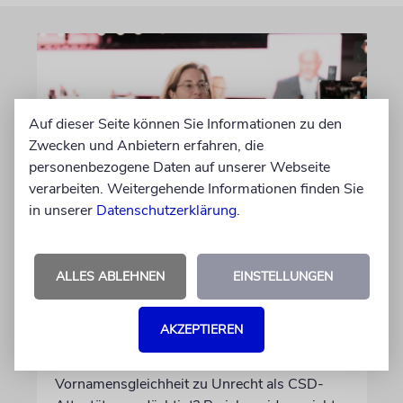
Auf dieser Seite können Sie Informationen zu den
Zwecken und Anbietern erfahren, die
personenbezogene Daten auf unserer Webseite
verarbeiten. Weitergehende Informationen finden Sie
in unserer
Datenschutzerklärung
.
ISLAMISMUS
Tagesspiegel-Vorwürfe
gegen Karoline Preisler: Nun
ALLES ABLEHNEN
EINSTELLUNGEN
antwortet die FDP-
Politikerin
AKZEPTIEREN
Hatte sie einen jungen Mann wegen einer
Vornamensgleichheit zu Unrecht als CSD-