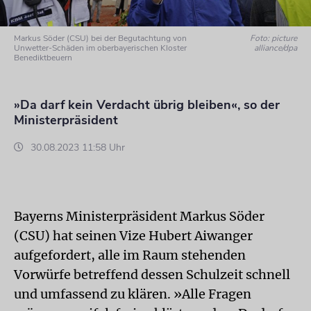
Markus Söder (CSU) bei der Begutachtung von
Foto: picture
Unwetter-Schäden im oberbayerischen Kloster
alliance/dpa
Benediktbeuern
»Da darf kein Verdacht übrig bleiben«, so der
Ministerpräsident
30.08.2023 11:58 Uhr
Bayerns Ministerpräsident Markus Söder
(CSU) hat seinen Vize Hubert Aiwanger
aufgefordert, alle im Raum stehenden
Vorwürfe betreffend dessen Schulzeit schnell
und umfassend zu klären. »Alle Fragen