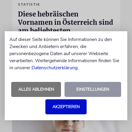
STATISTIK
Diese hebräischen
Vornamen in Österreich sind
am beliebtesten
Auf dieser Seite können Sie Informationen zu den
Österreichische Eltern wählen gern Klassiker.
Zwecken und Anbietern erfahren, die
Unter den Top Ten sind auch viele Namen
personenbezogene Daten auf unserer Webseite
biblischen Ursprungs
verarbeiten. Weitergehende Informationen finden Sie
in unserer
Datenschutzerklärung
.
von Nicole Dreyfus
04.07.2026
ALLES ABLEHNEN
EINSTELLUNGEN
AKZEPTIEREN