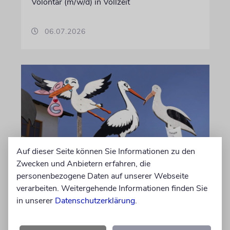
Volontär (m/w/d) in Vollzeit
06.07.2026
Auf dieser Seite können Sie Informationen zu den
Zwecken und Anbietern erfahren, die
STATISTIK
personenbezogene Daten auf unserer Webseite
verarbeiten. Weitergehende Informationen finden Sie
Diese hebräischen
in unserer
Datenschutzerklärung
.
Vornamen in Österreich sind
am beliebtesten