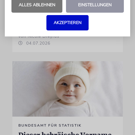
Österreichische Eltern wählen gern Klassiker.
ALLES ABLEHNEN
EINSTELLUNGEN
Unter den Top Ten sind auch viele Namen
biblischen Ursprungs
AKZEPTIEREN
von Nicole Dreyfus
04.07.2026
BUNDESAMT FÜR STATISTIK