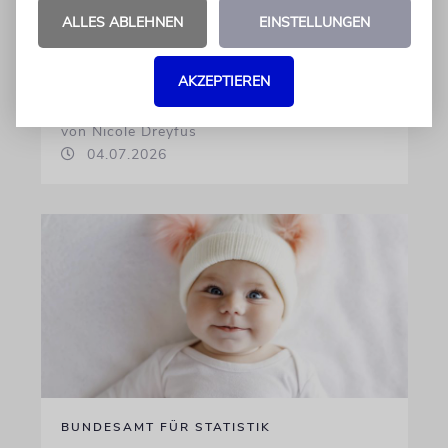
ALLES ABLEHNEN
EINSTELLUNGEN
Österreichische Eltern wählen gern Klassiker.
Unter den Top Ten sind auch viele Namen
biblischen Ursprungs
AKZEPTIEREN
von Nicole Dreyfus
04.07.2026
BUNDESAMT FÜR STATISTIK